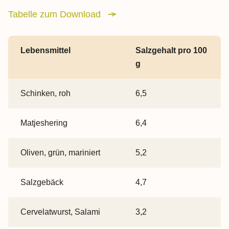
Tabelle zum Download
Tabelle überspringen Salzgehalt in Lebensmitteln, 12 Objekt
Lebensmittel
Salzgehalt pro 100
g
Salzgehalt in Lebensmitteln
Schinken, roh
6,5
Matjeshering
6,4
Oliven, grün, mariniert
5,2
Salzgebäck
4,7
Cervelatwurst, Salami
3,2