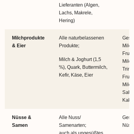
Lieferanten (Algen,
Lachs, Makrele,
Hering)
Milchprodukte
Alle naturbelassenen
Gesü
& Eier
Produkte;
Milch
Fruch
Milch & Joghurt (1,5
Milch
%), Quark, Buttermilch,
Trink
Kefir, Käse, Eier
Fruch
Milch
Sahn
Kaka
Nüsse &
Alle Nuss/
Gesal
Samen
Samenarten;
Nüss
auch als ungesüßtes