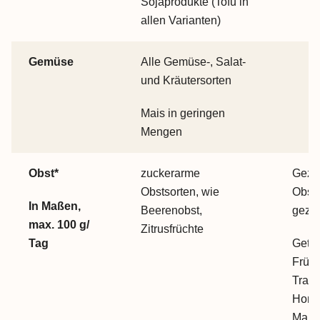
Sojaprodukte (Tofu in
allen Varianten)
Gemüse
Alle Gemüse-, Salat-
und Kräutersorten
Mais in geringen
Mengen
Obst*
zuckerarme
Gezu
Obstsorten, wie
Obst
In Maßen,
Beerenobst,
gezuc
max. 100 g/
Zitrusfrüchte
Tag
Getr
Früch
Trau
Honi
Mang