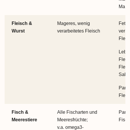
Maß
Fleisch &
Mageres, wenig
Fette
Wurst
verarbeitetes Fleisch
verar
Fleis
Leber
Fleis
Fleis
Salam
Panier
Fleis
Fisch &
Alle Fischarten und
Panier
Meerestiere
Meeresfrüchte;
Fisch
v.a. omega3-