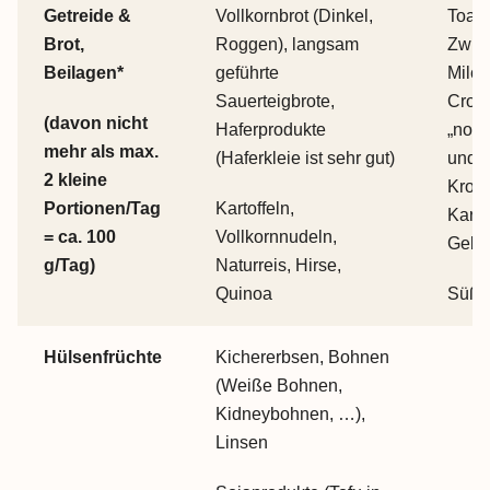
Getreide &
Vollkornbrot (Dinkel,
Toast
Brot,
Roggen), langsam
Zwie
Beilagen*
geführte
Milch
Sauerteigbrote,
Crois
(davon nicht
Haferprodukte
„norm
mehr als max.
(Haferkleie ist sehr gut)
und 
2 kleine
Kroke
Portionen/Tag
Kartoffeln,
Karto
= ca. 100
Vollkornnudeln,
Gebäc
g/Tag)
Naturreis, Hirse,
Quinoa
Süßka
Hülsenfrüchte
Kichererbsen, Bohnen
(Weiße Bohnen,
Kidneybohnen, …),
Linsen