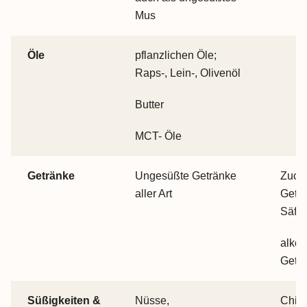
Mus
Öle
pflanzlichen Öle;
Raps-, Lein-, Olivenöl
Butter
MCT- Öle
Getränke
Ungesüßte Getränke
Zucke
aller Art
Geträ
Säfte
alkoh
Getr
Süßigkeiten &
Nüsse,
Chips