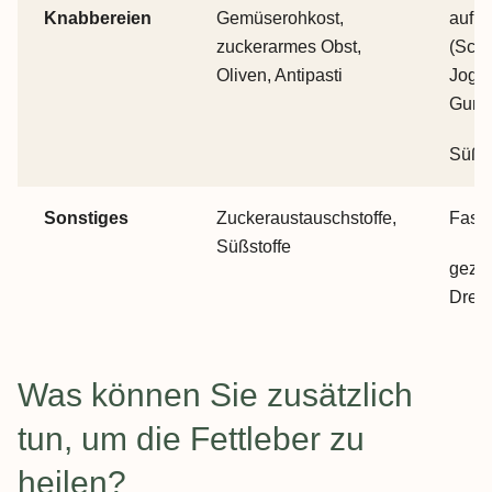
Knabbereien
Gemüserohkost,
auf M
zuckerarmes Obst,
(Sch
Oliven, Antipasti
Joghu
Gumm
Süße
Sonstiges
Zuckeraustauschstoffe,
Fast 
Süßstoffe
gezuc
Dress
Zum Anfang der Tabelle springen
Was können Sie zusätzlich
tun, um die Fettleber zu
heilen?