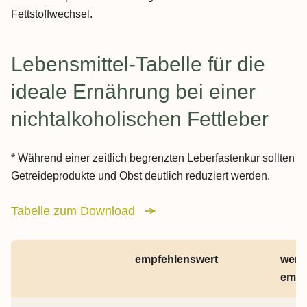
Fettstoffwechsel.
Lebensmittel-Tabelle für die
ideale Ernährung bei einer
nichtalkoholischen Fettleber
* Während einer zeitlich begrenzten Leberfastenkur sollten
Getreideprodukte und Obst deutlich reduziert werden.
Tabelle zum Download
Tabelle überspringen Lebensmittel bei Fettleber, 13 Objekte
empfehlenswert
weni
empf
Lebensmittel bei Fettleber