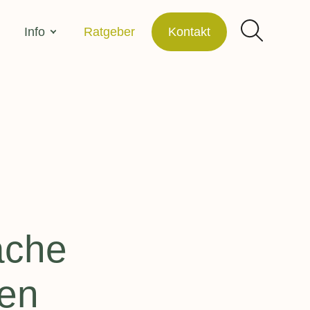
Info
Ratgeber
Kontakt
Ärztl. Bescheinigung einreichen
Unser Fachkräfte-Netzwerk
Kosten
Suchen
gewicht
Über uns
Für Ärzte & Fachkreise
g in allen
Kooperationen und Mitgliedschaften
ache
Jobs – Offene Stellen
einkinder
en
e