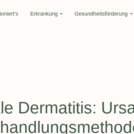
ioniert’s
Erkrankung
Gesundheitsförderung
Gewichtsreduktion - Adipositas
Für Privatpersonen
Kurse
Bariatrische Operationen – MMK
Homeoffice
Fehlernährung & Essstörungen
Gesund Abnehmen / Über
Anorexie/Magersucht
vorbeugen
Bulimie
Bedarfsgerechte Ernährun
Binge Eating
Lebenslagen
le Dermatitis: Urs
In der Schwangerschaft
Unverträglichkeiten & Intoleranzen
Stillende, Babys und Kl
Laktoseintoleranz
ehandlungsmethod
Kinder und Jugendlich
Fructoseintoleranz