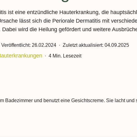
Histaminintoleranz
tis ist eine entzündliche Hauterkrankung, die hauptsächli
Für Unternehmen und Ei
sache lässt sich die Periorale Dermatitis mit verschi
Sorbitintoleranz
Betriebliche Gesundheit
. Dabei wird die Heilung gefördert und weitere Ausbrüc
/ BGF
Zöliakie
Pflegeeinrichtungen
Veröffentlicht:
26.02.2024
·
Zuletzt aktualisiert:
04.09.2025
Allergien
auterkrankungen
·
4 Min. Lesezeit
Krankenkassen
Magen- & Darmbeschwerden
Schulen und Kindertagess
Reizdarmsyndrom
Colitis ulcerosa
Divertikulitis
Morbus Crohn
Sodbrennen