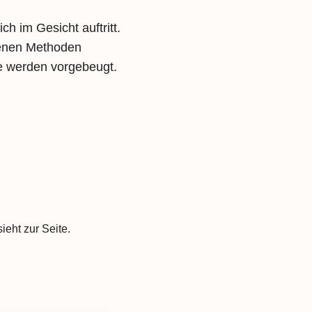
ch im Gesicht auftritt.
nrichtungen
edenen Methoden
sförderung BGM
he werden vorgebeugt.
tätten