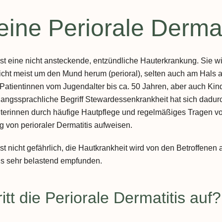
PCO - Syndrom
eine Periorale Dermat
Hashimoto Thyreoiditis
Diabetes mellitus
 ist eine nicht ansteckende, entzündliche Hauterkrankung. Sie 
cht meist um den Mund herum (perioral), selten auch am Hals auf
Erhöhte Cholesterinwerte /
Patientinnen vom Jugendalter bis ca. 50 Jahren, aber auch Kin
Hypercholesterinämie
angssprachliche Begriff Stewardessenkrankheit hat sich dadurc
terinnen durch häufige Hautpflege und regelmäßiges Tragen v
Gicht und Hyperurikämie
g von perioraler Dermatitis aufweisen.
Metabolisches Syndrom
ist nicht gefährlich, die Hautkrankheit wird von den Betroffenen
Adipositas
ls sehr belastend empfunden.
Lipödem
itt die Periorale Dermatitis auf?
Organerkrankungen
Niereninsuffizienz