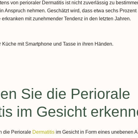
tens von perioraler Dermatitis ist nicht zuverlässig zu bestimm
e in Anspruch nehmen. Geschätzt wird, dass etwa sechs Prozent
Fettleber
erkranken mit zunehmender Tendenz in den letzten Jahren.
Gallensteine
Schilddrüse - Hashimoto
Hauterkrankungen
Schuppenflechte / Psoriasis
Neurodermitis
en Sie die Periorale
Dermatitis
tis im Gesicht erken
Krebserkrankungen
h die Periorale
Dermatitis
im Gesicht in Form eines unebenen A