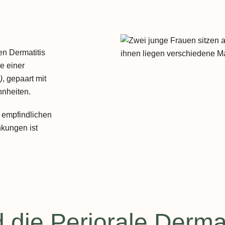
en Dermatitis
ge einer
)
, gepaart mit
nheiten.
s empfindlichen
nkungen ist
 die Periorale Dermat