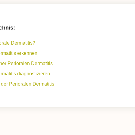
Reflux
Gastritis
chnis:
Knochen- & Gelenkbeschwerden
orale Dermatitis?
Rheuma / Arthritis
rmatitis erkennen
Arthrose
er Perioralen Dermatitis
Gicht
rmatitis diagnostizieren
der Perioralen Dermatitis
Herz-, Kreislauf- &
Gefäßerkrankungen
Bluthochdruck
Herzinsuffizienz
Stoffwechselerkrankungen