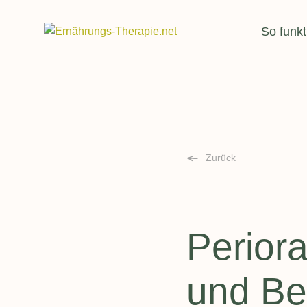
Header
So funkt
Suchfeld
Zurück
Periora
und B