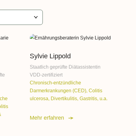
nrichtungen
sförderung BGM
Sylvie Lippold
Staatlich geprüfte Diätassistentin
tätten
fte
VDD-zertifiziert
Chronisch-entzündliche
Darmerkrankungen (CED), Colitis
iche
ulcerosa, Divertikulitis, Gastritis, u.a.
itis
&
Mehr erfahren