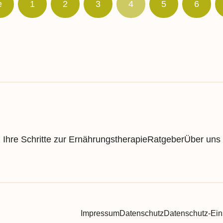
e
1
2
3
4
5
6
PCO - Syndrom
Hashimoto Thyreoiditis
Diabetes mellitus
Erhöhte Cholesterinwerte /
Hypercholesterinämie
Gicht und Hyperurikämie
Metabolisches Syndrom
Ihre Schritte zur Ernährungstherapie
Ratgeber
Über uns
Adipositas
Lipödem
Organerkrankungen
Impressum
Datenschutz
Datenschutz-Ein
Niereninsuffizienz