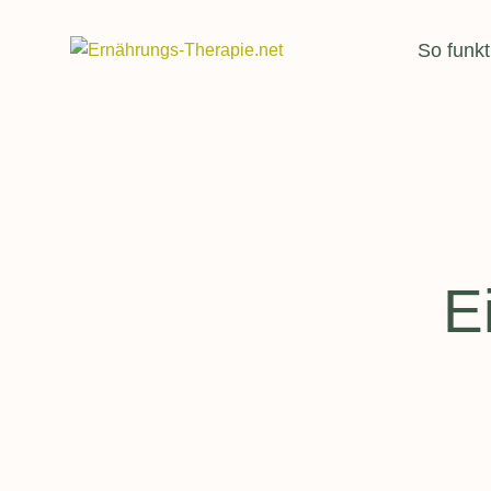
Header
So funkt
Suchfeld
E