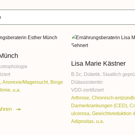
Histaminintoleranz
Für Unternehmen und Ei
Sorbitintoleranz
Betriebliche Gesundheit
/ BGF
Zöliakie
Pflegeeinrichtungen
Allergien
 Münch
Krankenkassen
Lisa Marie Kästner
Magen- & Darmbeschwerden
otrophologie
Schulen und Kindertagess
Reizdarmsyndrom
iziert
B.Sc. Diätetik, Staatlich geprü
s, Anorexie/Magersucht, Binge
Diätassistentin
Colitis ulcerosa
limie, u.a.
VDD-zertifiziert
Arthrose, Chronisch-entzündl
Divertikulitis
Darmerkrankungen (CED), Col
ahren
Morbus Crohn
ulcerosa, Gewichtsreduktion 
Adipositas, u.a.
Sodbrennen