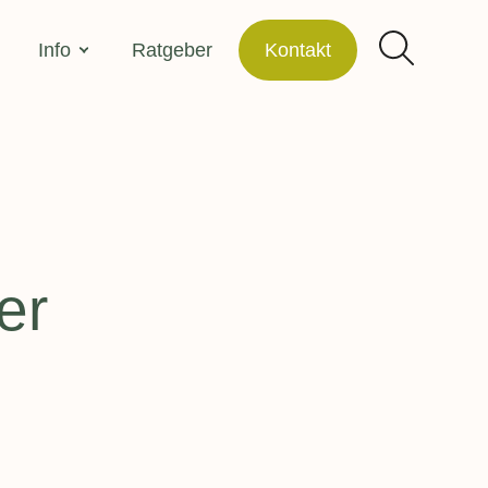
Info
Ratgeber
Kontakt
Ärztl. Bescheinigung einreichen
Unser Fachkräfte-Netzwerk
Kosten
Suchen
gewicht
Über uns
er
Für Ärzte & Fachkreise
g in allen
Kooperationen und Mitgliedschaften
Jobs – Offene Stellen
einkinder
e