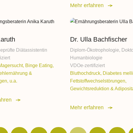
Reflux
Mehr erfahren
Gastritis
Knochen- & Gelenkbeschwerden
aruth
Dr. Ulla Bachfischer
Rheuma / Arthritis
geprüfte Diätassistentin
Diplom-Ökotrophologie, Dokto
Arthrose
iziert
Humanbiologie
Magersucht, Binge Eating,
VDOe-zertifiziert
Gicht
Fehlernährung &
Bluthochdruck, Diabetes melli
en, u.a.
Fettstoffwechselstörungen,
Herz-, Kreislauf- &
Gewichtsreduktion & Adiposita
Gefäßerkrankungen
ahren
Bluthochdruck
Mehr erfahren
Herzinsuffizienz
Stoffwechselerkrankungen