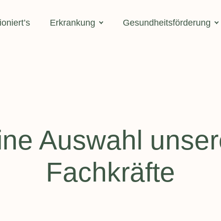
ioniert’s
Erkrankung
Gesundheitsförderung
Gewichtsreduktion - Adipositas
Für Privatpersonen
Kurse
Bariatrische Operationen – MMK
Homeoffice
Fehlernährung & Essstörungen
Gesund Abnehmen / Über
Anorexie/Magersucht
vorbeugen
Bulimie
ine Auswahl unser
Bedarfsgerechte Ernährun
Binge Eating
Lebenslagen
Fachkräfte
In der Schwangerschaft
Unverträglichkeiten & Intoleranzen
Stillende, Babys und Kl
Laktoseintoleranz
Kinder und Jugendlich
Fructoseintoleranz