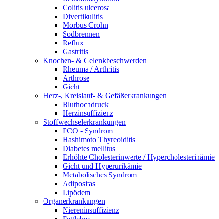
Colitis ulcerosa
Divertikulitis
Morbus Crohn
Sodbrennen
Reflux
Gastritis
Knochen- & Gelenkbeschwerden
Rheuma / Arthritis
Arthrose
Gicht
Herz-, Kreislauf- & Gefäßerkrankungen
Bluthochdruck
Herzinsuffizienz
Stoffwechselerkrankungen
PCO - Syndrom
Hashimoto Thyreoiditis
Diabetes mellitus
Erhöhte Cholesterinwerte / Hypercholesterinämie
Gicht und Hyperurikämie
Metabolisches Syndrom
Adipositas
Lipödem
Organerkrankungen
Niereninsuffizienz
Fettleber