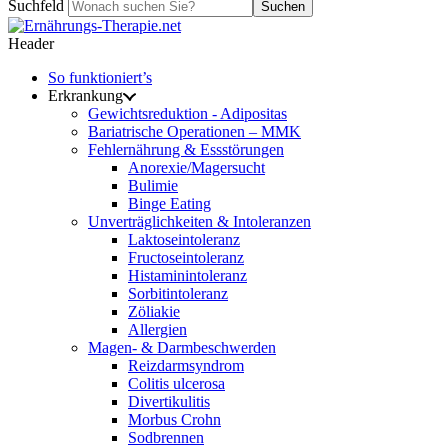
Suchfeld
Suchen
Header
So funktioniert’s
Erkrankung
Gewichtsreduktion - Adipositas
Bariatrische Operationen – MMK
Fehlernährung & Essstörungen
Anorexie/Magersucht
Bulimie
Binge Eating
Unverträglichkeiten & Intoleranzen
Laktoseintoleranz
Fructoseintoleranz
Histaminintoleranz
Sorbitintoleranz
Zöliakie
Allergien
Magen- & Darmbeschwerden
Reizdarmsyndrom
Colitis ulcerosa
Divertikulitis
Morbus Crohn
Sodbrennen