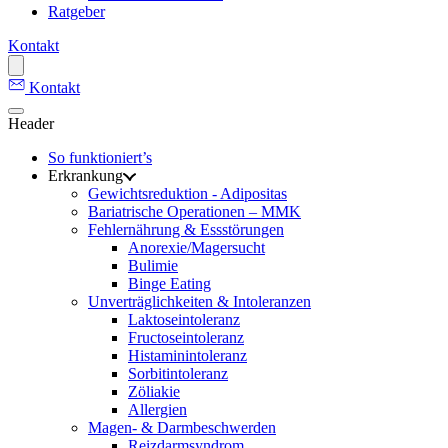
Ratgeber
Kontakt
Kontakt
Header
So funktioniert’s
Erkrankung
Gewichtsreduktion - Adipositas
Bariatrische Operationen – MMK
Fehlernährung & Essstörungen
Anorexie/Magersucht
Bulimie
Binge Eating
Unverträglichkeiten & Intoleranzen
Laktoseintoleranz
Fructoseintoleranz
Histaminintoleranz
Sorbitintoleranz
Zöliakie
Allergien
Magen- & Darmbeschwerden
Reizdarmsyndrom