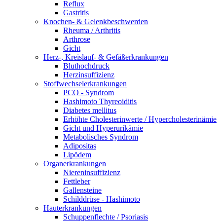
Reflux
Gastritis
Knochen- & Gelenkbeschwerden
Rheuma / Arthritis
Arthrose
Gicht
Herz-, Kreislauf- & Gefäßerkrankungen
Bluthochdruck
Herzinsuffizienz
Stoffwechselerkrankungen
PCO - Syndrom
Hashimoto Thyreoiditis
Diabetes mellitus
Erhöhte Cholesterinwerte / Hypercholesterinämie
Gicht und Hyperurikämie
Metabolisches Syndrom
Adipositas
Lipödem
Organerkrankungen
Niereninsuffizienz
Fettleber
Gallensteine
Schilddrüse - Hashimoto
Hauterkrankungen
Schuppenflechte / Psoriasis