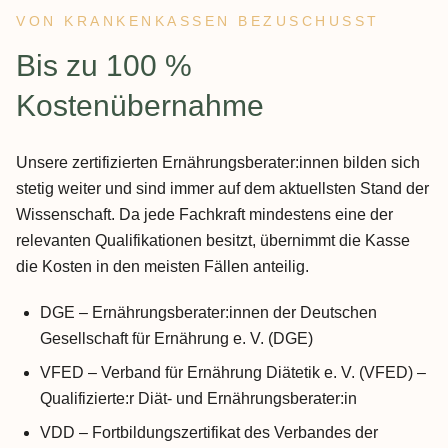
VON KRANKENKASSEN BEZUSCHUSST
Spezielle Ernährung für Sportler:innen (Leistungssport)
:
Bis zu 100 %
Ernährung in Schwangerschaft und Stillzeit
Ernährung für Säuglinge, Kleinkinder, Kinder &
Kostenübernahme
Jugendliche
Abwechslungsreiche Ernährung in den Wechseljahren
Unsere zertifizierten Ernährungsberater:innen bilden sich
und im Alter
stetig weiter und sind immer auf dem aktuellsten Stand der
Wissenschaft. Da jede Fachkraft mindestens eine der
relevanten Qualifikationen besitzt, übernimmt die Kasse
die Kosten in den meisten Fällen anteilig.
DGE – Ernährungsberater:innen der Deutschen
Gesellschaft für Ernährung e. V. (DGE)
VFED – Verband für Ernährung Diätetik e. V. (VFED) –
Qualifizierte:r Diät- und Ernährungsberater:in
VDD – Fortbildungszertifikat des Verbandes der