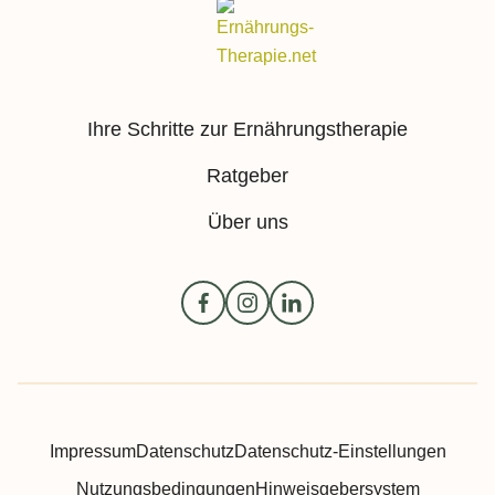
Kurzdarmsyndrom
Colitis ulcerosa
Divertikulitis
Gastrektomie
Ihre Schritte zur Ernährungstherapie
Dumping Syndrom
Ratgeber
Magenbypass, Magenband, Schlauchmagen
Über uns
Impressum
Datenschutz
Datenschutz-Einstellungen
Nutzungsbedingungen
Hinweisgebersystem