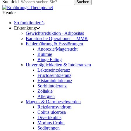
Suchfeld
Suchen
Header
So funktioniert’s
Erkrankung
Gewichtsreduktion - Adipositas
Bariatrische Operationen – MMK
Fehlernährung & Essstörungen
Anorexie/Magersucht
Bulimie
Binge Eating
Unverträglichkeiten & Intoleranzen
Laktoseintoleranz
Fructoseintoleranz
Histaminintoleranz
Sorbitintoleranz
Zöliakie
Allergien
Magen- & Darmbeschwerden
Reizdarmsyndrom
Colitis ulcerosa
Divertikulitis
Morbus Crohn
Sodbrennen