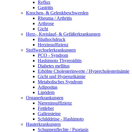
Reflux
Gastritis
Knochen- & Gelenkbeschwerden
Rheuma / Arthritis
Arthrose
Gicht
Herz-, Kreislauf- & Gefäßerkrankungen
Bluthochdruck
Herzinsuffizienz
Stoffwechselerkrankungen
PCO - Syndrom
Hashimoto Thyreoiditis
Diabetes mellitus
Erhöhte Cholesterinwerte / Hypercholesterinämie
Gicht und Hyperurikämie
Metabolisches Syndrom
Adipositas
Lipödem
Organerkrankungen
Niereninsuffizienz
Fettleber
Gallensteine
Schilddrüse - Hashimoto
Hauterkrankungen
Schuppenflechte / Psoriasis