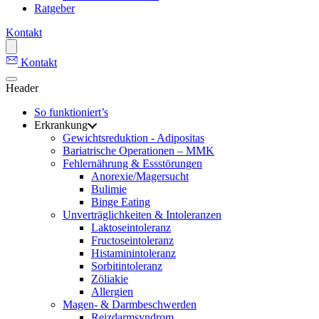
Ratgeber
Kontakt
Kontakt
Header
So funktioniert’s
Erkrankung
Gewichtsreduktion - Adipositas
Bariatrische Operationen – MMK
Fehlernährung & Essstörungen
Anorexie/Magersucht
Bulimie
Binge Eating
Unverträglichkeiten & Intoleranzen
Laktoseintoleranz
Fructoseintoleranz
Histaminintoleranz
Sorbitintoleranz
Zöliakie
Allergien
Magen- & Darmbeschwerden
Reizdarmsyndrom