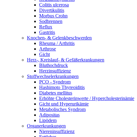
Colitis ulcerosa
Divertikulitis
Morbus Crohn
Sodbrennen
Reflux
Gastritis
Knochen- & Gelenkbeschwerden
Rheuma / Arthritis
Arthrose
Gicht
Herz-, Kreislauf- & Gefäßerkrankungen
Bluthochdruck
Herzinsuffizienz
Stoffwechselerkrankungen
PCO - Syndrom
Hashimoto Thyreoiditis
Diabetes mellitus
Erhöhte Cholesterinwerte / Hypercholesterinämie
Gicht und Hyperurikämie
Metabolisches Syndrom
Adipositas
Lipödem
Organerkrankungen
Niereninsuffizienz
Fettleber