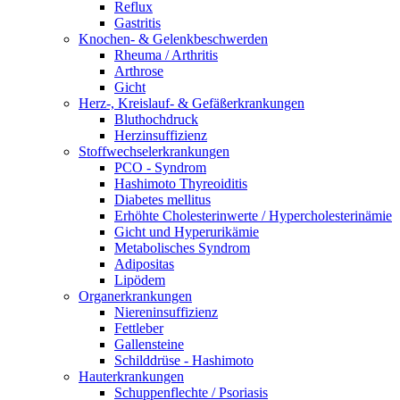
Reflux
Gastritis
Knochen- & Gelenkbeschwerden
Rheuma / Arthritis
Arthrose
Gicht
Herz-, Kreislauf- & Gefäßerkrankungen
Bluthochdruck
Herzinsuffizienz
Stoffwechselerkrankungen
PCO - Syndrom
Hashimoto Thyreoiditis
Diabetes mellitus
Erhöhte Cholesterinwerte / Hypercholesterinämie
Gicht und Hyperurikämie
Metabolisches Syndrom
Adipositas
Lipödem
Organerkrankungen
Niereninsuffizienz
Fettleber
Gallensteine
Schilddrüse - Hashimoto
Hauterkrankungen
Schuppenflechte / Psoriasis