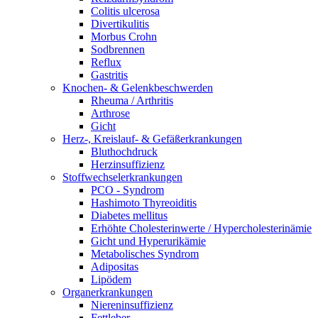
Colitis ulcerosa
Divertikulitis
Morbus Crohn
Sodbrennen
Reflux
Gastritis
Knochen- & Gelenkbeschwerden
Rheuma / Arthritis
Arthrose
Gicht
Herz-, Kreislauf- & Gefäßerkrankungen
Bluthochdruck
Herzinsuffizienz
Stoffwechselerkrankungen
PCO - Syndrom
Hashimoto Thyreoiditis
Diabetes mellitus
Erhöhte Cholesterinwerte / Hypercholesterinämie
Gicht und Hyperurikämie
Metabolisches Syndrom
Adipositas
Lipödem
Organerkrankungen
Niereninsuffizienz
Fettleber