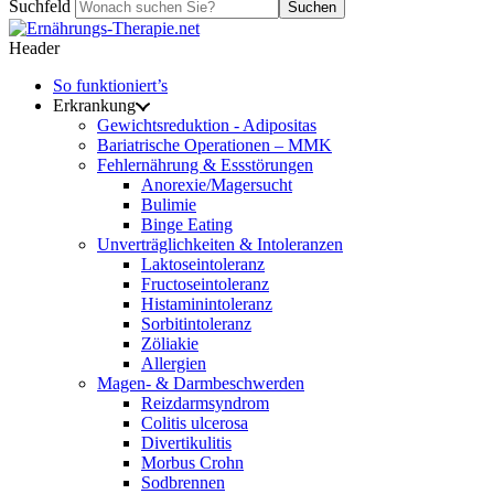
Suchfeld
Suchen
Header
So funktioniert’s
Erkrankung
Gewichtsreduktion - Adipositas
Bariatrische Operationen – MMK
Fehlernährung & Essstörungen
Anorexie/Magersucht
Bulimie
Binge Eating
Unverträglichkeiten & Intoleranzen
Laktoseintoleranz
Fructoseintoleranz
Histaminintoleranz
Sorbitintoleranz
Zöliakie
Allergien
Magen- & Darmbeschwerden
Reizdarmsyndrom
Colitis ulcerosa
Divertikulitis
Morbus Crohn
Sodbrennen