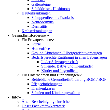
Gallensteine
Schilddrüse - Hashimoto
Hauterkrankungen
Schuppenflechte / Psoriasis
Neurodermitis
Dermatitis
Krebserkrankungen
Gesundheitsförderung
Für Privatpersonen
Kurse
Homeoffice
Gesund Abnehmen / Übergewicht vorbeugen
Bedarfsgerechte Ernährung in allen Lebenslagen
In der Schwangerschaft
Stillende, Babys und Kleinkinder
Kinder und Jugendliche
Für Unternehmen und Einrichtungen
Betriebliche Gesundheitsförderung BGM / BGF
Pflegeeinrichtungen
Krankenkassen
Schulen und Kindertagesstätten
Info
Ärztl. Bescheinigung einreichen
Unser Fachkräfte-Netzwerk