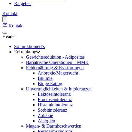
Ratgeber
Kontakt
Kontakt
Header
So funktioniert’s
Erkrankung
Gewichtsreduktion - Adipositas
Bariatrische Operationen – MMK
Fehlernährung & Essstörungen
Anorexie/Magersucht
Bulimie
Binge Eating
Unverträglichkeiten & Intoleranzen
Laktoseintoleranz
Fructoseintoleranz
Histaminintoleranz
Sorbitintoleranz
Zöliakie
Allergien
Magen- & Darmbeschwerden
Reizdarmsyndrom