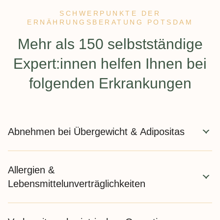
SCHWERPUNKTE DER
ERNÄHRUNGSBERATUNG POTSDAM
:
Mehr als 150 selbstständige
Expert:innen helfen Ihnen bei
folgenden Erkrankungen
Abnehmen bei Übergewicht & Adipositas
Die zertifizierten Fachkräfte helfen Ihnen beim Abnehmen
Allergien &
bei Übergewicht und
Adipositas
. Wir betreuen alle
Schweregrade:
Adipositas Grad 1
,
Adipositas Grad 2
und
Lebensmittelunverträglichkeiten
Adipositas Grad 3
. Gemeinsam finden wir Wege, mit
denen Sie Ihr Wohlfühlgewicht erreichen und dauerhaft
Allergien können durch bestimmte Lebensmittel verstärkt