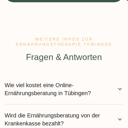
WEITERE INFOS ZUR
ERNÄHRUNGSTHERAPIE TÜBINGEN
:
Fragen & Antworten
Wie viel kostet eine Online-
Ernährungsberatung in Tübingen?
Die Kosten für eine Ernährungsberatung bzw.
Wird die Ernährungsberatung von der
Ernährungstherapie bewegt sich zwischen 190 und 400
Euro. In den meisten Fällen übernehmen die
Krankenkasse bezahlt?