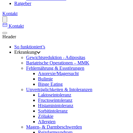
Ratgeber
Kontakt
Kontakt
Header
So funktioniert’s
Erkrankung
Gewichtsreduktion - Adipositas
Bariatrische Operationen – MMK
Fehlernährung & Essstörungen
Anorexie/Magersucht
Bulimie
Binge Eating
Unverträglichkeiten & Intoleranzen
Laktoseintoleranz
Fructoseintoleranz
Histaminintoleranz
Sorbitintoleranz
Zöliakie
Allergien
Magen- & Darmbeschwerden
Reizdarmsyndrom