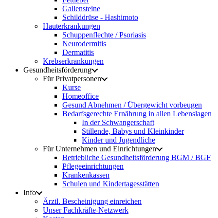
Gallensteine
Schilddrüse - Hashimoto
Hauterkrankungen
Schuppenflechte / Psoriasis
Neurodermitis
Dermatitis
Krebserkrankungen
Gesundheitsförderung
Für Privatpersonen
Kurse
Homeoffice
Gesund Abnehmen / Übergewicht vorbeugen
Bedarfsgerechte Ernährung in allen Lebenslagen
In der Schwangerschaft
Stillende, Babys und Kleinkinder
Kinder und Jugendliche
Für Unternehmen und Einrichtungen
Betriebliche Gesundheitsförderung BGM / BGF
Pflegeeinrichtungen
Krankenkassen
Schulen und Kindertagesstätten
Info
Ärztl. Bescheinigung einreichen
Unser Fachkräfte-Netzwerk