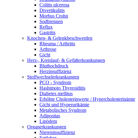
Colitis ulcerosa
Divertikulitis
Morbus Crohn
Sodbrennen
Reflux
Gastritis
Knochen- & Gelenkbeschwerden
Rheuma / Arthritis
Arthrose
Gicht
Herz-, Kreislauf- & Gefäßerkrankungen
Bluthochdruck
Herzinsuffizienz
Stoffwechselerkrankungen
PCO - Syndrom
Hashimoto Thyreoiditis
Diabetes mellitus
Erhöhte Cholesterinwerte / Hypercholesterinämie
Gicht und Hyperurikämie
Metabolisches Syndrom
Adipositas
Lipödem
Organerkrankungen
Niereninsuffizienz
Fettleber