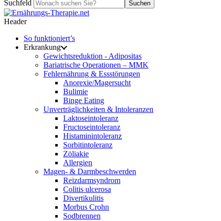
Suchfeld
Suchen
Header
So funktioniert’s
Erkrankung
Gewichtsreduktion - Adipositas
Bariatrische Operationen – MMK
Fehlernährung & Essstörungen
Anorexie/Magersucht
Bulimie
Binge Eating
Unverträglichkeiten & Intoleranzen
Laktoseintoleranz
Fructoseintoleranz
Histaminintoleranz
Sorbitintoleranz
Zöliakie
Allergien
Magen- & Darmbeschwerden
Reizdarmsyndrom
Colitis ulcerosa
Divertikulitis
Morbus Crohn
Sodbrennen