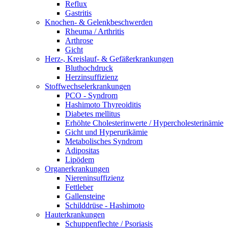
Reflux
Gastritis
Knochen- & Gelenkbeschwerden
Rheuma / Arthritis
Arthrose
Gicht
Herz-, Kreislauf- & Gefäßerkrankungen
Bluthochdruck
Herzinsuffizienz
Stoffwechselerkrankungen
PCO - Syndrom
Hashimoto Thyreoiditis
Diabetes mellitus
Erhöhte Cholesterinwerte / Hypercholesterinämie
Gicht und Hyperurikämie
Metabolisches Syndrom
Adipositas
Lipödem
Organerkrankungen
Niereninsuffizienz
Fettleber
Gallensteine
Schilddrüse - Hashimoto
Hauterkrankungen
Schuppenflechte / Psoriasis