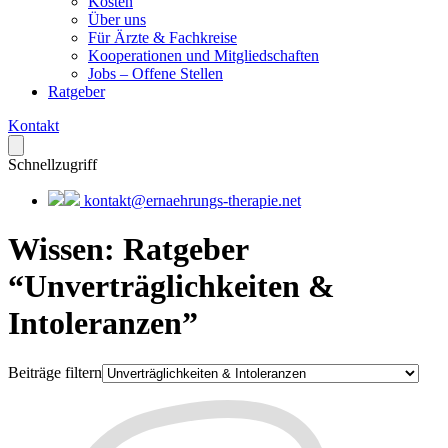
Kosten
Über uns
Für Ärzte & Fachkreise
Kooperationen und Mitgliedschaften
Jobs – Offene Stellen
Ratgeber
Kontakt
Schnellzugriff
kontakt@ernaehrungs-therapie.net
Wissen
:
Ratgeber
“Unverträglichkeiten &
Intoleranzen”
Beiträge filtern