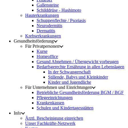
Gallensteine
Schilddrüse - Hashimoto
Hauterkrankungen
Schuppenflechte / Psoriasis
Neurodermitis
Dermatitis
Krebserkrankungen
Gesundheitsförderung
Für Privatpersonen
Kurse
Homeoffice
Gesund Abnehmen / Übergewicht vorbeugen
Bedarfsgerechte Ernährung in allen Lebenslagen
In der Schwangerschaft
Stillende, Babys und Kleinkinder
Kinder und Jugendliche
Für Unternehmen und Einrichtungen
Betriebliche Gesundheitsförderung BGM / BGF
Pflegeeinrichtungen
Krankenkassen
Schulen und Kindertagesstätten
Info
Ärztl. Bescheinigung einreichen
Unser Fachkräfte-Netzwerk