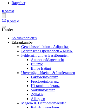
Ratgeber
Kontakt
Kontakt
Header
So funktioniert’s
Erkrankung
Gewichtsreduktion - Adipositas
Bariatrische Operationen – MMK
Fehlernährung & Essstörungen
Anorexie/Magersucht
Bulimie
Binge Eating
Unverträglichkeiten & Intoleranzen
Laktoseintoleranz
Fructoseintoleranz
Histaminintoleranz
Sorbitintoleranz
Zöliakie
Allergien
Magen- & Darmbeschwerden
Reizdarmsyndrom