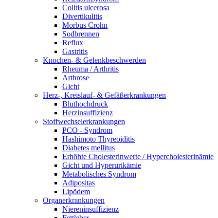
Colitis ulcerosa
Divertikulitis
Morbus Crohn
Sodbrennen
Reflux
Gastritis
Knochen- & Gelenkbeschwerden
Rheuma / Arthritis
Arthrose
Gicht
Herz-, Kreislauf- & Gefäßerkrankungen
Bluthochdruck
Herzinsuffizienz
Stoffwechselerkrankungen
PCO - Syndrom
Hashimoto Thyreoiditis
Diabetes mellitus
Erhöhte Cholesterinwerte / Hypercholesterinämie
Gicht und Hyperurikämie
Metabolisches Syndrom
Adipositas
Lipödem
Organerkrankungen
Niereninsuffizienz
Fettleber