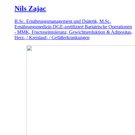
Nils Zajac
B.Sc. Ernährungsmanagement und Diätetik, M.Sc.
Ernährungsmedizin
DGE-zertifiziert
Bariatrische Operationen
- MMK, Fructoseintoleranz, Gewichtsreduktion & Adipositas,
Herz- / Kreislauf- / Gefäßerkrankungen