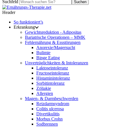
Suchfeld
Suchen
Header
So funktioniert’s
Erkrankung
Gewichtsreduktion - Adipositas
Bariatrische Operationen – MMK
Fehlernährung & Essstörungen
Anorexie/Magersucht
Bulimie
Binge Eating
Unverträglichkeiten & Intoleranzen
Laktoseintoleranz
Fructoseintoleranz
Histaminintoleranz
Sorbitintoleranz
Zöliakie
Allergien
Magen- & Darmbeschwerden
Reizdarmsyndrom
Colitis ulcerosa
Divertikulitis
Morbus Crohn
Sodbrennen