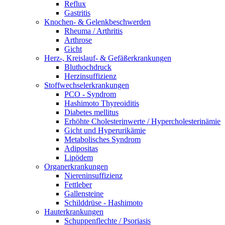
Reflux
Gastritis
Knochen- & Gelenkbeschwerden
Rheuma / Arthritis
Arthrose
Gicht
Herz-, Kreislauf- & Gefäßerkrankungen
Bluthochdruck
Herzinsuffizienz
Stoffwechselerkrankungen
PCO - Syndrom
Hashimoto Thyreoiditis
Diabetes mellitus
Erhöhte Cholesterinwerte / Hypercholesterinämie
Gicht und Hyperurikämie
Metabolisches Syndrom
Adipositas
Lipödem
Organerkrankungen
Niereninsuffizienz
Fettleber
Gallensteine
Schilddrüse - Hashimoto
Hauterkrankungen
Schuppenflechte / Psoriasis