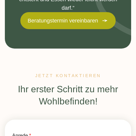
darf.”
Beratungstermin vereinbaren
JETZT KONTAKTIEREN
:
Ihr erster Schritt zu mehr
Wohlbefinden!
Anrede
*