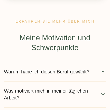
ERFAHREN SIE MEHR ÜBER MICH
Meine Motivation und
Schwerpunkte
Warum habe ich diesen Beruf gewählt?
Ich habe diesen Beruf gewählt, weil ich Menschen dabei
Was motiviert mich in meiner täglichen
helfen möchte, wieder Vertrauen in ihren Körper zu
entwickeln und eine entspannte Beziehung zum Essen
Arbeit?
aufzubauen.