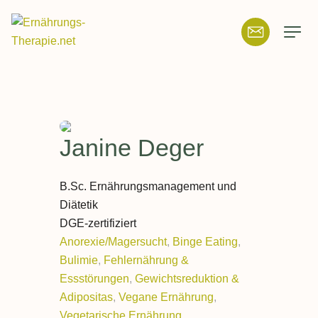
Suchfeld
Suchen
Janine
Deger
B.Sc. Ernährungsmanagement und
Diätetik
DGE-zertifiziert
Anorexie/Magersucht
,
Binge Eating
,
Bulimie
,
Fehlernährung &
Essstörungen
,
Gewichtsreduktion &
Adipositas
,
Vegane Ernährung
,
Vegetarische Ernährung