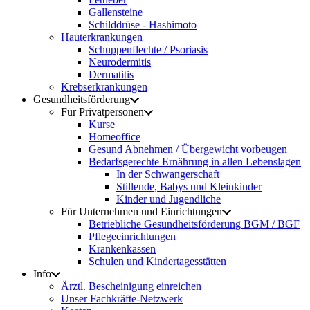
Gallensteine
Schilddrüse - Hashimoto
Hauterkrankungen
Schuppenflechte / Psoriasis
Neurodermitis
Dermatitis
Krebserkrankungen
Gesundheitsförderung
Für Privatpersonen
Kurse
Homeoffice
Gesund Abnehmen / Übergewicht vorbeugen
Bedarfsgerechte Ernährung in allen Lebenslagen
In der Schwangerschaft
Stillende, Babys und Kleinkinder
Kinder und Jugendliche
Für Unternehmen und Einrichtungen
Betriebliche Gesundheitsförderung BGM / BGF
Pflegeeinrichtungen
Krankenkassen
Schulen und Kindertagesstätten
Info
Ärztl. Bescheinigung einreichen
Unser Fachkräfte-Netzwerk