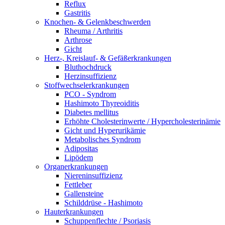
Reflux
Gastritis
Knochen- & Gelenkbeschwerden
Rheuma / Arthritis
Arthrose
Gicht
Herz-, Kreislauf- & Gefäßerkrankungen
Bluthochdruck
Herzinsuffizienz
Stoffwechselerkrankungen
PCO - Syndrom
Hashimoto Thyreoiditis
Diabetes mellitus
Erhöhte Cholesterinwerte / Hypercholesterinämie
Gicht und Hyperurikämie
Metabolisches Syndrom
Adipositas
Lipödem
Organerkrankungen
Niereninsuffizienz
Fettleber
Gallensteine
Schilddrüse - Hashimoto
Hauterkrankungen
Schuppenflechte / Psoriasis