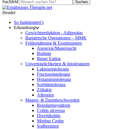
Suchfeld
Suchen
Header
So funktioniert’s
Erkrankung
Gewichtsreduktion - Adipositas
Bariatrische Operationen – MMK
Fehlernährung & Essstörungen
Anorexie/Magersucht
Bulimie
Binge Eating
Unverträglichkeiten & Intoleranzen
Laktoseintoleranz
Fructoseintoleranz
Histaminintoleranz
Sorbitintoleranz
Zöliakie
Allergien
Magen- & Darmbeschwerden
Reizdarmsyndrom
Colitis ulcerosa
Divertikulitis
Morbus Crohn
Sodbrennen