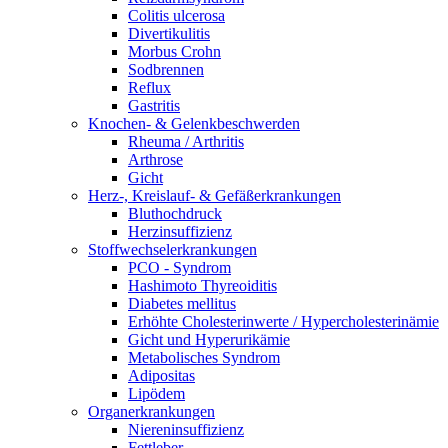
Colitis ulcerosa
Divertikulitis
Morbus Crohn
Sodbrennen
Reflux
Gastritis
Knochen- & Gelenkbeschwerden
Rheuma / Arthritis
Arthrose
Gicht
Herz-, Kreislauf- & Gefäßerkrankungen
Bluthochdruck
Herzinsuffizienz
Stoffwechselerkrankungen
PCO - Syndrom
Hashimoto Thyreoiditis
Diabetes mellitus
Erhöhte Cholesterinwerte / Hypercholesterinämie
Gicht und Hyperurikämie
Metabolisches Syndrom
Adipositas
Lipödem
Organerkrankungen
Niereninsuffizienz
Fettleber