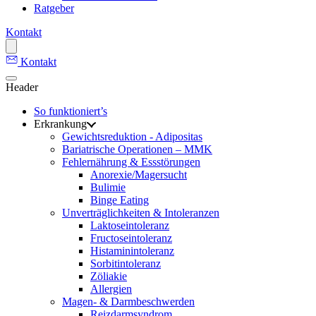
Ratgeber
Kontakt
Kontakt
Header
So funktioniert’s
Erkrankung
Gewichtsreduktion - Adipositas
Bariatrische Operationen – MMK
Fehlernährung & Essstörungen
Anorexie/Magersucht
Bulimie
Binge Eating
Unverträglichkeiten & Intoleranzen
Laktoseintoleranz
Fructoseintoleranz
Histaminintoleranz
Sorbitintoleranz
Zöliakie
Allergien
Magen- & Darmbeschwerden
Reizdarmsyndrom