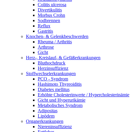
Colitis ulcerosa
Divertikulitis
Morbus Crohn
Sodbrennen
Reflux
Gastritis
Knochen- & Gelenkbeschwerden
Rheuma / Arthritis
Arthrose
Gicht
Herz-, Kreislauf- & Gefäßerkrankungen
Bluthochdruck
Herzinsuffizienz
Stoffwechselerkrankungen
PCO - Syndrom
Hashimoto Thyreoiditis
Diabetes mellitus
Erhöhte Cholesterinwerte / Hypercholesterinämie
Gicht und Hyperurikämie
Metabolisches Syndrom
Adipositas
Lipödem
Organerkrankungen
Niereninsuffizienz
Fettleber