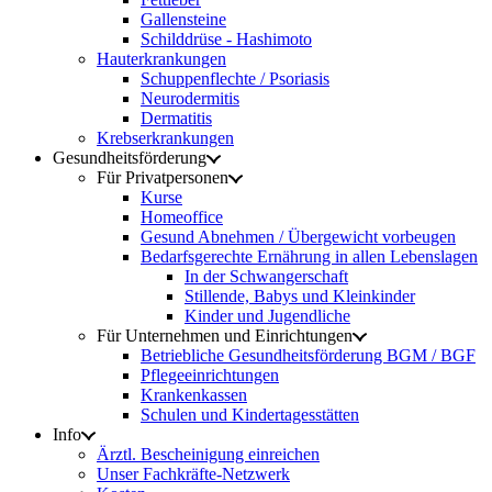
Gallensteine
Schilddrüse - Hashimoto
Hauterkrankungen
Schuppenflechte / Psoriasis
Neurodermitis
Dermatitis
Krebserkrankungen
Gesundheitsförderung
Für Privatpersonen
Kurse
Homeoffice
Gesund Abnehmen / Übergewicht vorbeugen
Bedarfsgerechte Ernährung in allen Lebenslagen
In der Schwangerschaft
Stillende, Babys und Kleinkinder
Kinder und Jugendliche
Für Unternehmen und Einrichtungen
Betriebliche Gesundheitsförderung BGM / BGF
Pflegeeinrichtungen
Krankenkassen
Schulen und Kindertagesstätten
Info
Ärztl. Bescheinigung einreichen
Unser Fachkräfte-Netzwerk