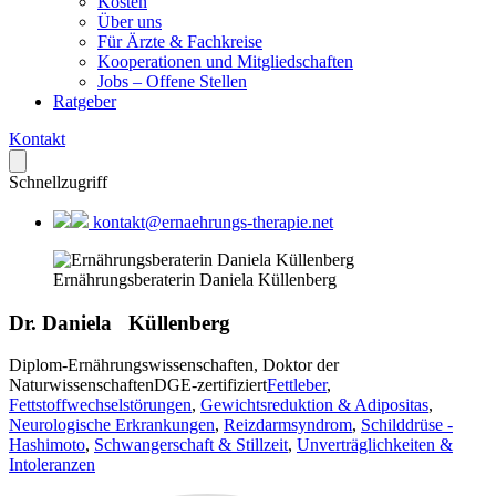
Kosten
Über uns
Für Ärzte & Fachkreise
Kooperationen und Mitgliedschaften
Jobs – Offene Stellen
Ratgeber
Kontakt
Schnellzugriff
kontakt@ernaehrungs-therapie.net
Ernährungsberaterin Daniela Küllenberg
Dr. Daniela
Küllenberg
Diplom-Ernährungswissenschaften
,
Doktor der
Naturwissenschaften
DGE-zertifiziert
Fettleber
,
Fettstoffwechselstörungen
,
Gewichtsreduktion & Adipositas
,
Neurologische Erkrankungen
,
Reizdarmsyndrom
,
Schilddrüse -
Hashimoto
,
Schwangerschaft & Stillzeit
,
Unverträglichkeiten &
Intoleranzen