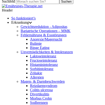
Suchfeld
Suchen
Header
So funktioniert’s
Erkrankung
Gewichtsreduktion - Adipositas
Bariatrische Operationen – MMK
Fehlernährung & Essstörungen
Anorexie/Magersucht
Bulimie
Binge Eating
Unverträglichkeiten & Intoleranzen
Laktoseintoleranz
Fructoseintoleranz
Histaminintoleranz
Sorbitintoleranz
Zöliakie
Allergien
Magen- & Darmbeschwerden
Reizdarmsyndrom
Colitis ulcerosa
Divertikulitis
Morbus Crohn
Sodbrennen