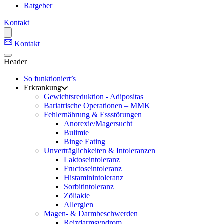
Ratgeber
Kontakt
Kontakt
Header
So funktioniert’s
Erkrankung
Gewichtsreduktion - Adipositas
Bariatrische Operationen – MMK
Fehlernährung & Essstörungen
Anorexie/Magersucht
Bulimie
Binge Eating
Unverträglichkeiten & Intoleranzen
Laktoseintoleranz
Fructoseintoleranz
Histaminintoleranz
Sorbitintoleranz
Zöliakie
Allergien
Magen- & Darmbeschwerden
Reizdarmsyndrom