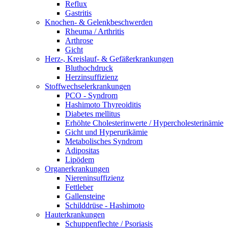
Reflux
Gastritis
Knochen- & Gelenkbeschwerden
Rheuma / Arthritis
Arthrose
Gicht
Herz-, Kreislauf- & Gefäßerkrankungen
Bluthochdruck
Herzinsuffizienz
Stoffwechselerkrankungen
PCO - Syndrom
Hashimoto Thyreoiditis
Diabetes mellitus
Erhöhte Cholesterinwerte / Hypercholesterinämie
Gicht und Hyperurikämie
Metabolisches Syndrom
Adipositas
Lipödem
Organerkrankungen
Niereninsuffizienz
Fettleber
Gallensteine
Schilddrüse - Hashimoto
Hauterkrankungen
Schuppenflechte / Psoriasis