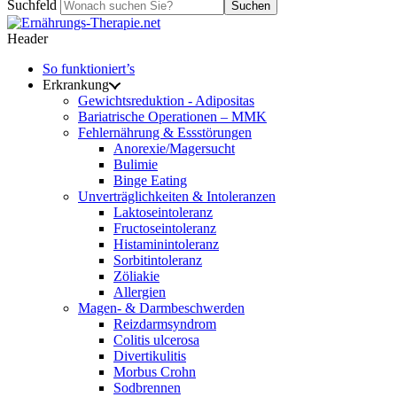
Suchfeld
Suchen
Header
So funktioniert’s
Erkrankung
Gewichtsreduktion - Adipositas
Bariatrische Operationen – MMK
Fehlernährung & Essstörungen
Anorexie/Magersucht
Bulimie
Binge Eating
Unverträglichkeiten & Intoleranzen
Laktoseintoleranz
Fructoseintoleranz
Histaminintoleranz
Sorbitintoleranz
Zöliakie
Allergien
Magen- & Darmbeschwerden
Reizdarmsyndrom
Colitis ulcerosa
Divertikulitis
Morbus Crohn
Sodbrennen