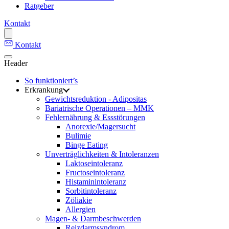
Ratgeber
Kontakt
Kontakt
Header
So funktioniert’s
Erkrankung
Gewichtsreduktion - Adipositas
Bariatrische Operationen – MMK
Fehlernährung & Essstörungen
Anorexie/Magersucht
Bulimie
Binge Eating
Unverträglichkeiten & Intoleranzen
Laktoseintoleranz
Fructoseintoleranz
Histaminintoleranz
Sorbitintoleranz
Zöliakie
Allergien
Magen- & Darmbeschwerden
Reizdarmsyndrom