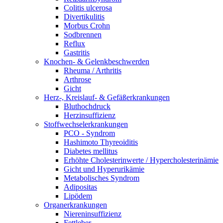
Colitis ulcerosa
Divertikulitis
Morbus Crohn
Sodbrennen
Reflux
Gastritis
Knochen- & Gelenkbeschwerden
Rheuma / Arthritis
Arthrose
Gicht
Herz-, Kreislauf- & Gefäßerkrankungen
Bluthochdruck
Herzinsuffizienz
Stoffwechselerkrankungen
PCO - Syndrom
Hashimoto Thyreoiditis
Diabetes mellitus
Erhöhte Cholesterinwerte / Hypercholesterinämie
Gicht und Hyperurikämie
Metabolisches Syndrom
Adipositas
Lipödem
Organerkrankungen
Niereninsuffizienz
Fettleber