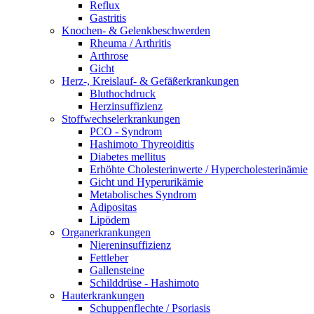
Reflux
Gastritis
Knochen- & Gelenkbeschwerden
Rheuma / Arthritis
Arthrose
Gicht
Herz-, Kreislauf- & Gefäßerkrankungen
Bluthochdruck
Herzinsuffizienz
Stoffwechselerkrankungen
PCO - Syndrom
Hashimoto Thyreoiditis
Diabetes mellitus
Erhöhte Cholesterinwerte / Hypercholesterinämie
Gicht und Hyperurikämie
Metabolisches Syndrom
Adipositas
Lipödem
Organerkrankungen
Niereninsuffizienz
Fettleber
Gallensteine
Schilddrüse - Hashimoto
Hauterkrankungen
Schuppenflechte / Psoriasis