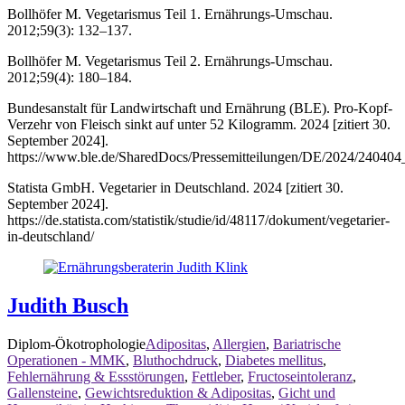
Bollhöfer M. Vegetarismus Teil 1. Ernährungs-Umschau.
2012;59(3): 132–137.
Bollhöfer M. Vegetarismus Teil 2. Ernährungs-Umschau.
2012;59(4): 180–184.
Bundesanstalt für Landwirtschaft und Ernährung (BLE). Pro-Kopf-
Verzehr von Fleisch sinkt auf unter 52 Kilogramm. 2024 [zitiert 30.
September 2024].
https://www.ble.de/SharedDocs/Pressemitteilungen/DE/2024/240404_
Statista GmbH. Vegetarier in Deutschland. 2024 [zitiert 30.
September 2024].
https://de.statista.com/statistik/studie/id/48117/dokument/vegetarier-
in-deutschland/
Judith Busch
Diplom-Ökotrophologie
Adipositas
,
Allergien
,
Bariatrische
Operationen - MMK
,
Bluthochdruck
,
Diabetes mellitus
,
Fehlernährung & Essstörungen
,
Fettleber
,
Fructoseintoleranz
,
Gallensteine
,
Gewichtsreduktion & Adipositas
,
Gicht und