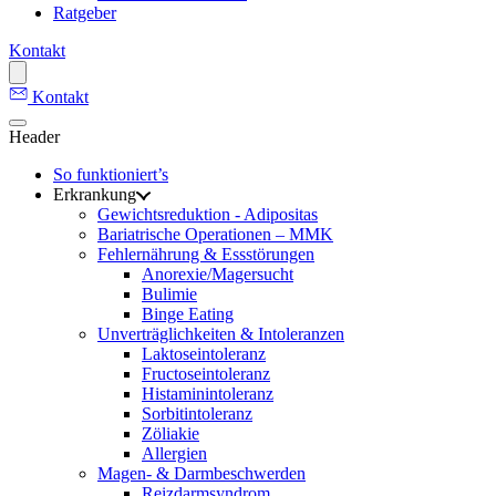
Ratgeber
Kontakt
Kontakt
Header
So funktioniert’s
Erkrankung
Gewichtsreduktion - Adipositas
Bariatrische Operationen – MMK
Fehlernährung & Essstörungen
Anorexie/Magersucht
Bulimie
Binge Eating
Unverträglichkeiten & Intoleranzen
Laktoseintoleranz
Fructoseintoleranz
Histaminintoleranz
Sorbitintoleranz
Zöliakie
Allergien
Magen- & Darmbeschwerden
Reizdarmsyndrom