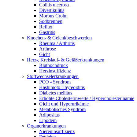
Colitis ulcerosa
Divertikulitis
Morbus Crohn
Sodbrennen
Reflux
Gastritis
Knochen- & Gelenkbeschwerden
Rheuma / Arthritis
Arthrose
Gicht
Herz-, Kreislauf- & Gefäßerkrankungen
Bluthochdruck
Herzinsuffizienz
Stoffwechselerkrankungen
PCO - Syndrom
Hashimoto Thyreoiditis
Diabetes mellitus
Erhöhte Cholesterinwerte / Hypercholesterinämie
Gicht und Hyperurikämie
Metabolisches Syndrom
Adipositas
Lipödem
Organerkrankungen
Niereninsuffizienz
Fettleber