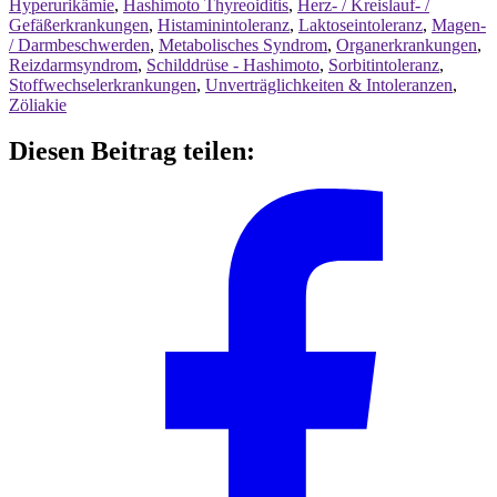
Hyperurikämie
,
Hashimoto Thyreoiditis
,
Herz- / Kreislauf- /
Gefäßerkrankungen
,
Histaminintoleranz
,
Laktoseintoleranz
,
Magen-
/ Darmbeschwerden
,
Metabolisches Syndrom
,
Organerkrankungen
,
Reizdarmsyndrom
,
Schilddrüse - Hashimoto
,
Sorbitintoleranz
,
Stoffwechselerkrankungen
,
Unverträglichkeiten & Intoleranzen
,
Zöliakie
Diesen Beitrag teilen: