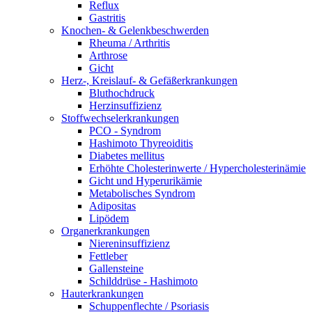
Reflux
Gastritis
Knochen- & Gelenkbeschwerden
Rheuma / Arthritis
Arthrose
Gicht
Herz-, Kreislauf- & Gefäßerkrankungen
Bluthochdruck
Herzinsuffizienz
Stoffwechselerkrankungen
PCO - Syndrom
Hashimoto Thyreoiditis
Diabetes mellitus
Erhöhte Cholesterinwerte / Hypercholesterinämie
Gicht und Hyperurikämie
Metabolisches Syndrom
Adipositas
Lipödem
Organerkrankungen
Niereninsuffizienz
Fettleber
Gallensteine
Schilddrüse - Hashimoto
Hauterkrankungen
Schuppenflechte / Psoriasis