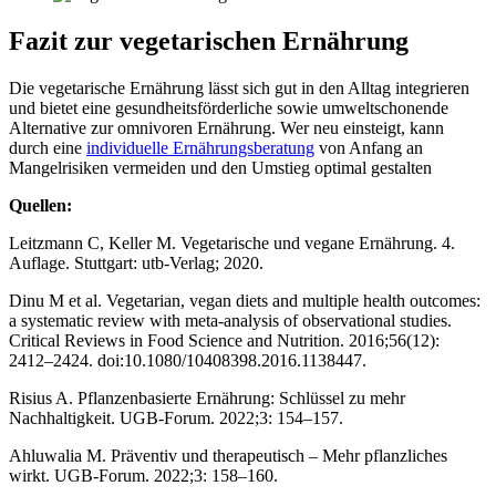
Fazit zur vegetarischen Ernährung
Die vegetarische Ernährung lässt sich gut in den Alltag integrieren
und bietet eine gesundheitsförderliche sowie umweltschonende
Alternative zur omnivoren Ernährung. Wer neu einsteigt, kann
durch eine
individuelle Ernährungsberatung
von Anfang an
Mangelrisiken vermeiden und den Umstieg optimal gestalten
Quellen:
Leitzmann C, Keller M. Vegetarische und vegane Ernährung. 4.
Auflage. Stuttgart: utb-Verlag; 2020.
Dinu M et al. Vegetarian, vegan diets and multiple health outcomes:
a systematic review with meta-analysis of observational studies.
Critical Reviews in Food Science and Nutrition. 2016;56(12):
2412–2424. doi:10.1080/10408398.2016.1138447.
Risius A. Pflanzenbasierte Ernährung: Schlüssel zu mehr
Nachhaltigkeit. UGB-Forum. 2022;3: 154–157.
Ahluwalia M. Präventiv und therapeutisch – Mehr pflanzliches
wirkt. UGB-Forum. 2022;3: 158–160.