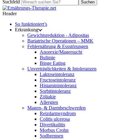
Suchfeld
Suchen
Header
So funktioniert’s
Erkrankung
Gewichtsreduktion - Adipositas
Bariatrische Operationen – MMK
Fehlernährung & Essstörungen
Anorexie/Magersucht
Bulimie
Binge Eating
Unverträglichkeiten & Intoleranzen
Laktoseintoleranz
Fructoseintoleranz
Histaminintoleranz
Sorbitintoleranz
Zöliakie
Allergien
Magen- & Darmbeschwerden
Reizdarmsyndrom
Colitis ulcerosa
Divertikulitis
Morbus Crohn
Sodbrennen