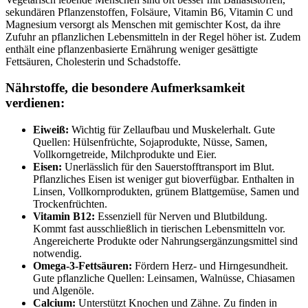
sekundären Pflanzenstoffen, Folsäure, Vitamin B6, Vitamin C und
Magnesium versorgt als Menschen mit gemischter Kost, da ihre
Zufuhr an pflanzlichen Lebensmitteln in der Regel höher ist. Zudem
enthält eine pflanzenbasierte Ernährung weniger gesättigte
Fettsäuren, Cholesterin und Schadstoffe.
Nährstoffe, die besondere Aufmerksamkeit
verdienen:
Eiweiß:
Wichtig für Zellaufbau und Muskelerhalt. Gute
Quellen: Hülsenfrüchte, Sojaprodukte, Nüsse, Samen,
Vollkorngetreide, Milchprodukte und Eier.
Eisen:
Unerlässlich für den Sauerstofftransport im Blut.
Pflanzliches Eisen ist weniger gut bioverfügbar. Enthalten in
Linsen, Vollkornprodukten, grünem Blattgemüse, Samen und
Trockenfrüchten.
Vitamin B12:
Essenziell für Nerven und Blutbildung.
Kommt fast ausschließlich in tierischen Lebensmitteln vor.
Angereicherte Produkte oder Nahrungsergänzungsmittel sind
notwendig.
Omega-3-Fettsäuren:
Fördern Herz- und Hirngesundheit.
Gute pflanzliche Quellen: Leinsamen, Walnüsse, Chiasamen
und Algenöle.
Calcium:
Unterstützt Knochen und Zähne. Zu finden in