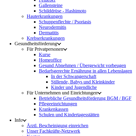
Gallensteine
Schilddrüse - Hashimoto
Hauterkrankungen
Schuppenflechte / Psoriasis
Neurodermitis
Dermatitis
Krebserkrankungen
Gesundheitsförderung
Für Privatpersonen
Kurse
Homeoffice
Gesund Abnehmen / Übergewicht vorbeugen
Bedarfsgerechte Ernährung in allen Lebenslagen
In der Schwangerschaft
Stillende, Babys und Kleinkinder
Kinder und Jugendliche
Für Unternehmen und Einrichtungen
Betriebliche Gesundheitsförderung BGM / BGF
Pflegeeinrichtungen
Krankenkassen
Schulen und Kindertagesstätten
Info
Ärztl. Bescheinigung einreichen
Unser Fachkräfte-Netzwerk