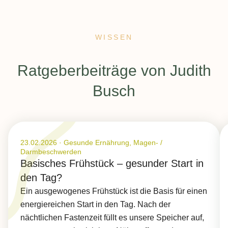
Nahrungsmittelallergien, Pseudoallergien
Schilddrüsenerkrankungen (z.B. Hashimoto, Morbus
WISSEN
Basedow)
Ratgeberbeiträge von Judith
Busch
Veröffentlicht am 23.02.2026
23.02.2026
·
Gesunde Ernährung, Magen- /
Darmbeschwerden
Basisches Frühstück – gesunder Start in
den Tag?
Ein ausgewogenes Frühstück ist die Basis für einen
energiereichen Start in den Tag. Nach der
nächtlichen Fastenzeit füllt es unsere Speicher auf,