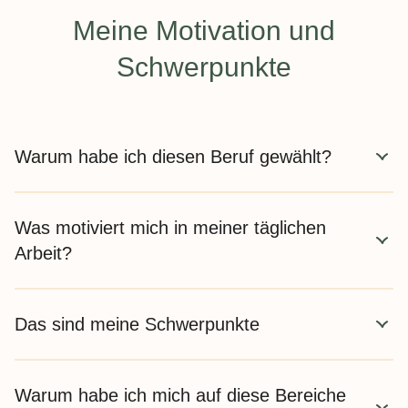
Meine Motivation und
Schwerpunkte
Warum habe ich diesen Beruf gewählt?
Die Faszination über die Ernährung und die
Was motiviert mich in meiner täglichen
Zusammenhänge, Auswirkungen und Vorgänge im
menschlichen Körper haben mich in dieses Berufsfeld
Arbeit?
gebracht.
Menschen zu motivieren etwas für sich zu tun. Heute oft
Das sind meine Schwerpunkte
auch viel Vermittlung, Aufklärung und Grundlagen der
Ernährung.
Übergewicht, Adipositas: Zielgruppe Erwachsene
Warum habe ich mich auf diese Bereiche
Adipositas-Chirurgie: Vor- und Nachsorge