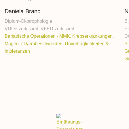
Daniela Brand
N
Diplom-Ökotrophologie
B.
VDOe-zertifiziert, VFED-zertifiziert
E
Bariatrische Operationen - MMK, Krebserkrankungen,
DG
Magen- / Darmbeschwerden, Unverträglichkeiten &
Ba
Intoleranzen
Ge
G