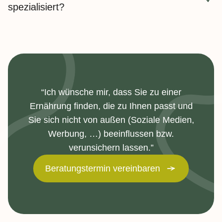
spezialisiert?
Bluthochdruck, Hypertonie
Fettstoffwechselstörungen (Hypercholesterinämie,
Da gerade bei Adipositas alle anderen Erkrankung oft
Hypertriglyzeridämie)
auch mit eine Rolle spielen.
Metabolisches Syndrom
Diabetes mellitus Typ 2, Gestationsdiabetes
(Schwangerschaftsdiabetes)
“Ich wünsche mir, dass Sie zu einer
Ernährung finden, die zu Ihnen passt und
Erhöhte Harnsäurewerte und Gicht, Hyperurikämie
Sie sich nicht von außen (Soziale Medien,
Erkrankungen der Verdauungsorgane (Magen, Leber,
Werbung, …) beeinflussen bzw.
Gallenblase, Bauchspeicheldrüse)
verunsichern lassen.”
Reizdarm
Beratungstermin vereinbaren
Lebensmittelunverträglichkeiten (z.B.
Laktoseintoleranz, Fruktosemalabsorption,
Sorbitmalabsorption, Histaminintoleranz)
Mangelernährung, Malnutrition, Untergewicht