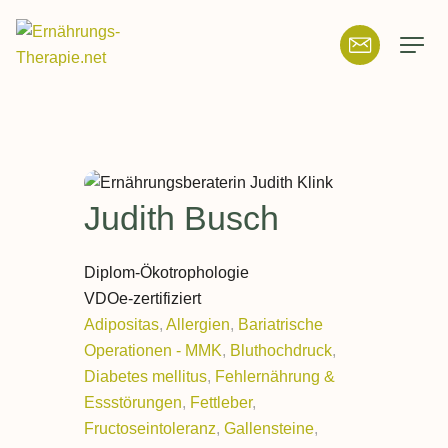
Suchfeld
Suchen
Judith
Busch
Diplom-Ökotrophologie
VDOe-zertifiziert
Adipositas
,
Allergien
,
Bariatrische
Operationen - MMK
,
Bluthochdruck
,
Diabetes mellitus
,
Fehlernährung &
Essstörungen
,
Fettleber
,
Fructoseintoleranz
,
Gallensteine
,