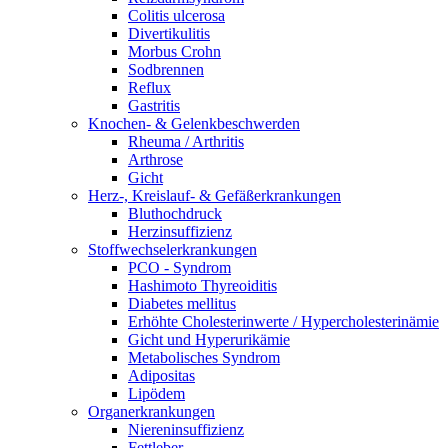
Colitis ulcerosa
Divertikulitis
Morbus Crohn
Sodbrennen
Reflux
Gastritis
Knochen- & Gelenkbeschwerden
Rheuma / Arthritis
Arthrose
Gicht
Herz-, Kreislauf- & Gefäßerkrankungen
Bluthochdruck
Herzinsuffizienz
Stoffwechselerkrankungen
PCO - Syndrom
Hashimoto Thyreoiditis
Diabetes mellitus
Erhöhte Cholesterinwerte / Hypercholesterinämie
Gicht und Hyperurikämie
Metabolisches Syndrom
Adipositas
Lipödem
Organerkrankungen
Niereninsuffizienz
Fettleber