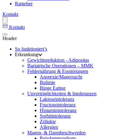
Ratgeber
Kontakt
Kontakt
Header
So funktioniert’s
Erkrankung
Gewichtsreduktion - Adipositas
Bariatrische Operationen – MMK
Fehlernährung & Essstörungen
Anorexie/Magersucht
Bulimie
Binge Eating
Unverträglichkeiten & Intoleranzen
Laktoseintoleranz
Fructoseintoleranz
Histaminintoleranz
Sorbitintoleranz
Zöliakie
Allergien
Magen- & Darmbeschwerden
Reizdarmsyndrom