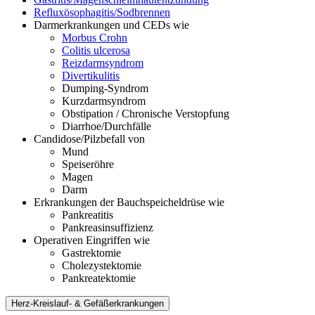
Refluxösophagitis/Sodbrennen
Darmerkrankungen und CEDs wie
Morbus Crohn
Colitis ulcerosa
Reizdarmsyndrom
Divertikulitis
Dumping-Syndrom
Kurzdarmsyndrom
Obstipation / Chronische Verstopfung
Diarrhoe/Durchfälle
Candidose/Pilzbefall von
Mund
Speiseröhre
Magen
Darm
Erkrankungen der Bauchspeicheldrüse wie
Pankreatitis
Pankreasinsuffizienz
Operativen Eingriffen wie
Gastrektomie
Cholezystektomie
Pankreatektomie
Herz-Kreislauf- & Gefäßerkrankungen