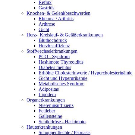
Reflux
Gastritis
Knochen- & Gelenkbeschwerden
Rheuma / Arthritis
Arthrose
Gicht
Herz-, Kreislauf- & Gefäßerkrankungen
Bluthochdruck
Herzinsuffizienz
Stoffwechselerkrankungen
PCO - Syndrom
Hashimoto Thyreoiditis
Diabetes mellitus
Erhöhte Cholesterinwerte / Hypercholesterinämie
Gicht und Hyperurikämie
Metabolisches Syndrom
Adipositas
Lipödem
Organerkrankungen
Niereninsuffizienz
Fettleber
Gallensteine
Schilddrüse - Hashimoto
Hauterkrankungen
Schuppenflechte / Psoriasis