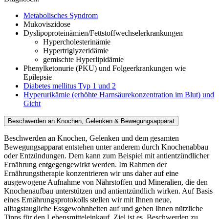
Metabolisches Syndrom
Mukoviszidose
Dyslipoproteinämien/Fettstoffwechselerkrankungen
Hypercholesterinämie
Hypertriglyzeridämie
gemischte Hyperlipidämie
Phenylketonurie (PKU) und Folgeerkrankungen wie
Epilepsie
Diabetes mellitus Typ 1 und 2
Hyperurikämie (erhöhte Harnsäurekonzentration im Blut) und
Gicht
Beschwerden an Knochen, Gelenken & Bewegungsapparat
Beschwerden an Knochen, Gelenken und dem gesamten
Bewegungsapparat entstehen unter anderem durch Knochenabbau
oder Entzündungen. Dem kann zum Beispiel mit antientzündlicher
Ernährung entgegengewirkt werden. Im Rahmen der
Ernährungstherapie konzentrieren wir uns daher auf eine
ausgewogene Aufnahme von Nährstoffen und Mineralien, die den
Knochenaufbau unterstützen und antientzündlich wirken. Auf Basis
eines Ernährungsprotokolls stellen wir mit Ihnen neue,
alltagstaugliche Essgewohnheiten auf und geben Ihnen nützliche
Tipps für den Lebensmitteleinkauf. Ziel ist es, Beschwerden zu