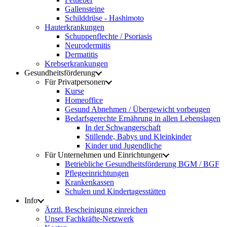
Gallensteine
Schilddrüse - Hashimoto
Hauterkrankungen
Schuppenflechte / Psoriasis
Neurodermitis
Dermatitis
Krebserkrankungen
Gesundheitsförderung
Für Privatpersonen
Kurse
Homeoffice
Gesund Abnehmen / Übergewicht vorbeugen
Bedarfsgerechte Ernährung in allen Lebenslagen
In der Schwangerschaft
Stillende, Babys und Kleinkinder
Kinder und Jugendliche
Für Unternehmen und Einrichtungen
Betriebliche Gesundheitsförderung BGM / BGF
Pflegeeinrichtungen
Krankenkassen
Schulen und Kindertagesstätten
Info
Ärztl. Bescheinigung einreichen
Unser Fachkräfte-Netzwerk