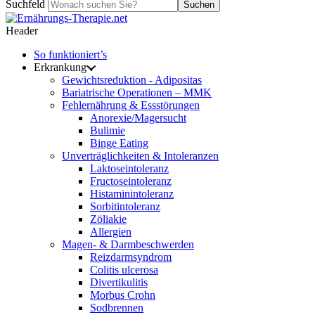
Suchfeld
Suchen
Header
So funktioniert’s
Erkrankung
Gewichtsreduktion - Adipositas
Bariatrische Operationen – MMK
Fehlernährung & Essstörungen
Anorexie/Magersucht
Bulimie
Binge Eating
Unverträglichkeiten & Intoleranzen
Laktoseintoleranz
Fructoseintoleranz
Histaminintoleranz
Sorbitintoleranz
Zöliakie
Allergien
Magen- & Darmbeschwerden
Reizdarmsyndrom
Colitis ulcerosa
Divertikulitis
Morbus Crohn
Sodbrennen