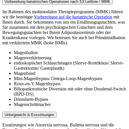
Vorbereitung bariatrischen Operationen nach S3 Leitlinie / MMK
Im Rahmen des multimodalen Therapieprogramms (MMK) führen
wir die benötigte
Vorbereitung auf die bariatrische Operation
mit
Ihnen durch. Sie bekommen von uns ein Ernährungsgutachten, was
Sie zusammen mit dem psychologischen Gutachten und dem
Bewegungsgutachten bei Ihrem Adipositaszentrum oder der
Krankenkasse vorlegen. Wir betreuen Sie auch bei Primärinidkation
mit verkürztem MMK (hohe BMIs).
Magenballon
Magenverkleinerung
endoskopischer Schlauchmagen (Sleeve-Restriktion/ Sleeve-
Gastrektomie/ Gastoplastik)
Magenband
Mini-Magenbypass/ Omega-Loop-Magenbypass
Roux-en-Y Magenbypass
Biliopankreatische Diversion mit oder ohne Duodenal-Switch
(BPD-DS)
Dünndarm-Bypass
Magenschrittmacher
Untergewicht & Essstörungen
Essstörungen wie Anorexia nervosa, Bulimia nervosa und die