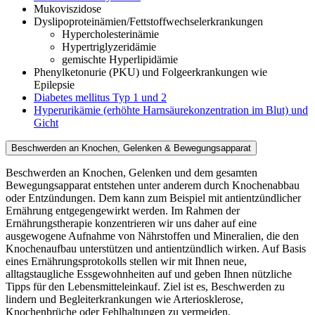
Mukoviszidose
Dyslipoproteinämien/Fettstoffwechselerkrankungen
Hypercholesterinämie
Hypertriglyzeridämie
gemischte Hyperlipidämie
Phenylketonurie (PKU) und Folgeerkrankungen wie
Epilepsie
Diabetes mellitus Typ 1 und 2
Hyperurikämie (erhöhte Harnsäurekonzentration im Blut) und
Gicht
Beschwerden an Knochen, Gelenken & Bewegungsapparat
Beschwerden an Knochen, Gelenken und dem gesamten
Bewegungsapparat entstehen unter anderem durch Knochenabbau
oder Entzündungen. Dem kann zum Beispiel mit antientzündlicher
Ernährung entgegengewirkt werden. Im Rahmen der
Ernährungstherapie konzentrieren wir uns daher auf eine
ausgewogene Aufnahme von Nährstoffen und Mineralien, die den
Knochenaufbau unterstützen und antientzündlich wirken. Auf Basis
eines Ernährungsprotokolls stellen wir mit Ihnen neue,
alltagstaugliche Essgewohnheiten auf und geben Ihnen nützliche
Tipps für den Lebensmitteleinkauf. Ziel ist es, Beschwerden zu
lindern und Begleiterkrankungen wie Arteriosklerose,
Knochenbrüche oder Fehlhaltungen zu vermeiden.