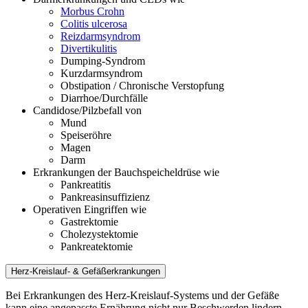
Morbus Crohn
Colitis ulcerosa
Reizdarmsyndrom
Divertikulitis
Dumping-Syndrom
Kurzdarmsyndrom
Obstipation / Chronische Verstopfung
Diarrhoe/Durchfälle
Candidose/Pilzbefall von
Mund
Speiseröhre
Magen
Darm
Erkrankungen der Bauchspeicheldrüse wie
Pankreatitis
Pankreasinsuffizienz
Operativen Eingriffen wie
Gastrektomie
Cholezystektomie
Pankreatektomie
Herz-Kreislauf- & Gefäßerkrankungen
Bei Erkrankungen des Herz-Kreislauf-Systems und der Gefäße
kann eine angepasste Ernährung nicht nur Beschwerden lindern,