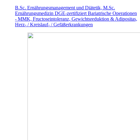
B.Sc. Ernährungsmanagement und Diätetik, M.Sc.
Ernährungsmedizin
DGE-zertifiziert
Bariatrische Operationen
- MMK, Fructoseintoleranz, Gewichtsreduktion & Adipositas,
Herz- / Kreislauf- / Gefäßerkrankungen