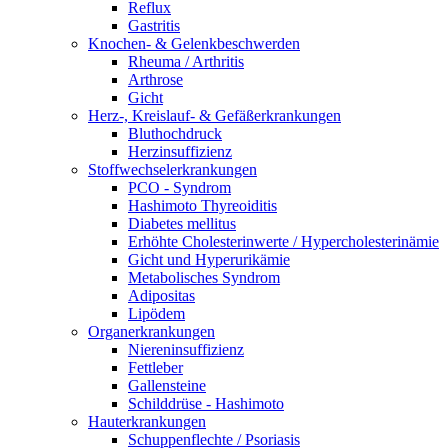
Reflux
Gastritis
Knochen- & Gelenkbeschwerden
Rheuma / Arthritis
Arthrose
Gicht
Herz-, Kreislauf- & Gefäßerkrankungen
Bluthochdruck
Herzinsuffizienz
Stoffwechselerkrankungen
PCO - Syndrom
Hashimoto Thyreoiditis
Diabetes mellitus
Erhöhte Cholesterinwerte / Hypercholesterinämie
Gicht und Hyperurikämie
Metabolisches Syndrom
Adipositas
Lipödem
Organerkrankungen
Niereninsuffizienz
Fettleber
Gallensteine
Schilddrüse - Hashimoto
Hauterkrankungen
Schuppenflechte / Psoriasis