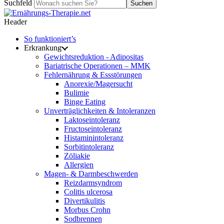
Suchfeld
Suchen
Header
So funktioniert’s
Erkrankung
Gewichtsreduktion - Adipositas
Bariatrische Operationen – MMK
Fehlernährung & Essstörungen
Anorexie/Magersucht
Bulimie
Binge Eating
Unverträglichkeiten & Intoleranzen
Laktoseintoleranz
Fructoseintoleranz
Histaminintoleranz
Sorbitintoleranz
Zöliakie
Allergien
Magen- & Darmbeschwerden
Reizdarmsyndrom
Colitis ulcerosa
Divertikulitis
Morbus Crohn
Sodbrennen