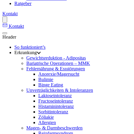
Ratgeber
Kontakt
Kontakt
Header
So funktioniert’s
Erkrankung
Gewichtsreduktion - Adipositas
Bariatrische Operationen – MMK
Fehlernährung & Essstörungen
Anorexie/Magersucht
Bulimie
Binge Eating
Unverträglichkeiten & Intoleranzen
Laktoseintoleranz
Fructoseintoleranz
Histaminintoleranz
Sorbitintoleranz
Zöliakie
Allergien
Magen- & Darmbeschwerden
Reizdarmsyndrom