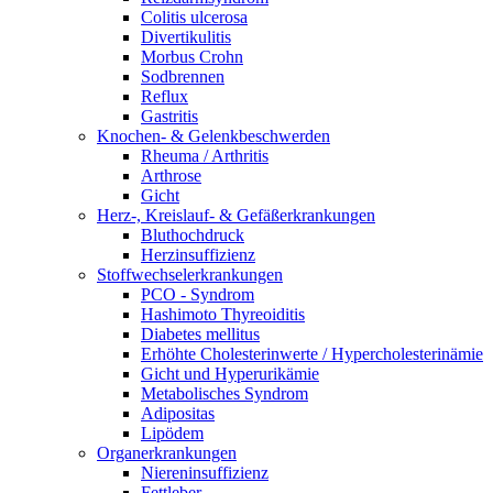
Colitis ulcerosa
Divertikulitis
Morbus Crohn
Sodbrennen
Reflux
Gastritis
Knochen- & Gelenkbeschwerden
Rheuma / Arthritis
Arthrose
Gicht
Herz-, Kreislauf- & Gefäßerkrankungen
Bluthochdruck
Herzinsuffizienz
Stoffwechselerkrankungen
PCO - Syndrom
Hashimoto Thyreoiditis
Diabetes mellitus
Erhöhte Cholesterinwerte / Hypercholesterinämie
Gicht und Hyperurikämie
Metabolisches Syndrom
Adipositas
Lipödem
Organerkrankungen
Niereninsuffizienz
Fettleber