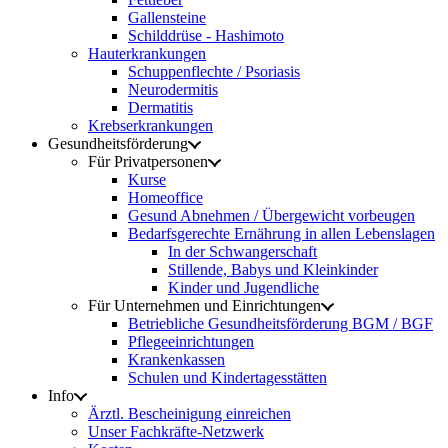
Gallensteine
Schilddrüse - Hashimoto
Hauterkrankungen
Schuppenflechte / Psoriasis
Neurodermitis
Dermatitis
Krebserkrankungen
Gesundheitsförderung
Für Privatpersonen
Kurse
Homeoffice
Gesund Abnehmen / Übergewicht vorbeugen
Bedarfsgerechte Ernährung in allen Lebenslagen
In der Schwangerschaft
Stillende, Babys und Kleinkinder
Kinder und Jugendliche
Für Unternehmen und Einrichtungen
Betriebliche Gesundheitsförderung BGM / BGF
Pflegeeinrichtungen
Krankenkassen
Schulen und Kindertagesstätten
Info
Ärztl. Bescheinigung einreichen
Unser Fachkräfte-Netzwerk