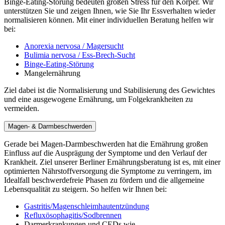
Binge-Eating-Störung bedeuten großen Stress für den Körper. Wir
unterstützen Sie und zeigen Ihnen, wie Sie Ihr Essverhalten wieder
normalisieren können. Mit einer individuellen Beratung helfen wir
bei:
Anorexia nervosa / Magersucht
Bulimia nervosa / Ess-Brech-Sucht
Binge-Eating-Störung
Mangelernährung
Ziel dabei ist die Normalisierung und Stabilisierung des Gewichtes
und eine ausgewogene Ernährung, um Folgekrankheiten zu
vermeiden.
Magen- & Darmbeschwerden
Gerade bei Magen-Darmbeschwerden hat die Ernährung großen
Einfluss auf die Ausprägung der Symptome und den Verlauf der
Krankheit. Ziel unserer Berliner Ernährungsberatung ist es, mit einer
optimierten Nährstoffversorgung die Symptome zu verringern, im
Idealfall beschwerdefreie Phasen zu fördern und die allgemeine
Lebensqualität zu steigern. So helfen wir Ihnen bei:
Gastritis/Magenschleimhautentzündung
Refluxösophagitis/Sodbrennen
Darmerkrankungen und CEDs wie