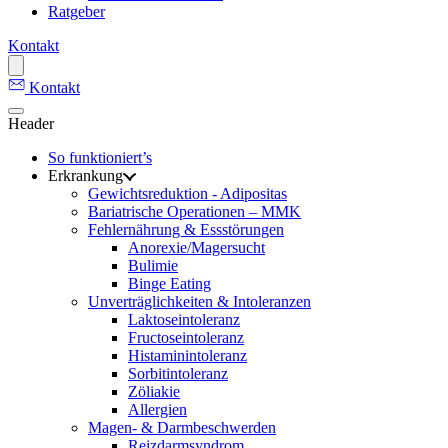
Ratgeber
Kontakt
Kontakt
Header
So funktioniert’s
Erkrankung
Gewichtsreduktion - Adipositas
Bariatrische Operationen – MMK
Fehlernährung & Essstörungen
Anorexie/Magersucht
Bulimie
Binge Eating
Unverträglichkeiten & Intoleranzen
Laktoseintoleranz
Fructoseintoleranz
Histaminintoleranz
Sorbitintoleranz
Zöliakie
Allergien
Magen- & Darmbeschwerden
Reizdarmsyndrom