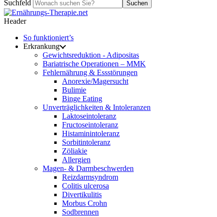
Suchfeld
Suchen
Header
So funktioniert’s
Erkrankung
Gewichtsreduktion - Adipositas
Bariatrische Operationen – MMK
Fehlernährung & Essstörungen
Anorexie/Magersucht
Bulimie
Binge Eating
Unverträglichkeiten & Intoleranzen
Laktoseintoleranz
Fructoseintoleranz
Histaminintoleranz
Sorbitintoleranz
Zöliakie
Allergien
Magen- & Darmbeschwerden
Reizdarmsyndrom
Colitis ulcerosa
Divertikulitis
Morbus Crohn
Sodbrennen