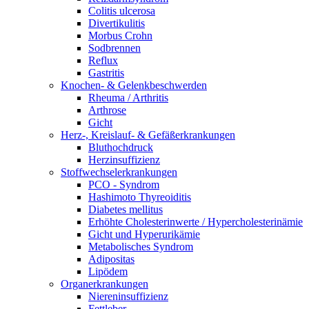
Colitis ulcerosa
Divertikulitis
Morbus Crohn
Sodbrennen
Reflux
Gastritis
Knochen- & Gelenkbeschwerden
Rheuma / Arthritis
Arthrose
Gicht
Herz-, Kreislauf- & Gefäßerkrankungen
Bluthochdruck
Herzinsuffizienz
Stoffwechselerkrankungen
PCO - Syndrom
Hashimoto Thyreoiditis
Diabetes mellitus
Erhöhte Cholesterinwerte / Hypercholesterinämie
Gicht und Hyperurikämie
Metabolisches Syndrom
Adipositas
Lipödem
Organerkrankungen
Niereninsuffizienz
Fettleber