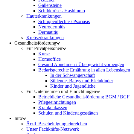
Gallensteine
Schilddrüse - Hashimoto
Hauterkrankungen
Schuppenflechte / Psoriasis
Neurodermitis
Dermatitis
Krebserkrankungen
Gesundheitsförderung
Für Privatpersonen
Kurse
Homeoffice
Gesund Abnehmen / Übergewicht vorbeugen
Bedarfsgerechte Ernährung in allen Lebenslagen
In der Schwangerschaft
Stillende, Babys und Kleinkinder
Kinder und Jugendliche
Für Unternehmen und Einrichtungen
Betriebliche Gesundheitsförderung BGM / BGF
Pflegeeinrichtungen
Krankenkassen
Schulen und Kindertagesstätten
Info
Ärztl. Bescheinigung einreichen
Unser Fachkräfte-Netzwerk