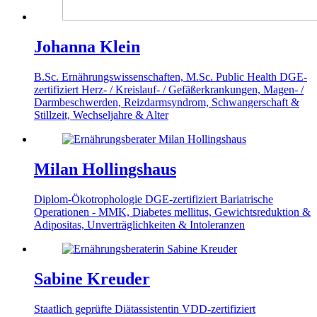
Johanna Klein
B.Sc. Ernährungswissenschaften, M.Sc. Public Health
DGE-
zertifiziert
Herz- / Kreislauf- / Gefäßerkrankungen, Magen- /
Darmbeschwerden, Reizdarmsyndrom, Schwangerschaft &
Stillzeit, Wechseljahre & Alter
Milan Hollingshaus
Diplom-Ökotrophologie
DGE-zertifiziert
Bariatrische
Operationen - MMK, Diabetes mellitus, Gewichtsreduktion &
Adipositas, Unverträglichkeiten & Intoleranzen
Sabine Kreuder
Staatlich geprüfte Diätassistentin
VDD-zertifiziert