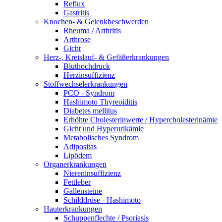
Reflux
Gastritis
Knochen- & Gelenkbeschwerden
Rheuma / Arthritis
Arthrose
Gicht
Herz-, Kreislauf- & Gefäßerkrankungen
Bluthochdruck
Herzinsuffizienz
Stoffwechselerkrankungen
PCO - Syndrom
Hashimoto Thyreoiditis
Diabetes mellitus
Erhöhte Cholesterinwerte / Hypercholesterinämie
Gicht und Hyperurikämie
Metabolisches Syndrom
Adipositas
Lipödem
Organerkrankungen
Niereninsuffizienz
Fettleber
Gallensteine
Schilddrüse - Hashimoto
Hauterkrankungen
Schuppenflechte / Psoriasis