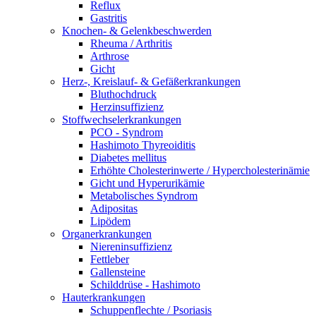
Reflux
Gastritis
Knochen- & Gelenkbeschwerden
Rheuma / Arthritis
Arthrose
Gicht
Herz-, Kreislauf- & Gefäßerkrankungen
Bluthochdruck
Herzinsuffizienz
Stoffwechselerkrankungen
PCO - Syndrom
Hashimoto Thyreoiditis
Diabetes mellitus
Erhöhte Cholesterinwerte / Hypercholesterinämie
Gicht und Hyperurikämie
Metabolisches Syndrom
Adipositas
Lipödem
Organerkrankungen
Niereninsuffizienz
Fettleber
Gallensteine
Schilddrüse - Hashimoto
Hauterkrankungen
Schuppenflechte / Psoriasis