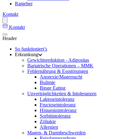
Ratgeber
Kontakt
Kontakt
Header
So funktioniert’s
Erkrankung
Gewichtsreduktion - Adipositas
Bariatrische Operationen – MMK
Fehlernährung & Essstörungen
Anorexie/Magersucht
Bulimie
Binge Eating
Unverträglichkeiten & Intoleranzen
Laktoseintoleranz
Fructoseintoleranz
Histaminintoleranz
Sorbitintoleranz
Zöliakie
Allergien
Magen- & Darmbeschwerden
Reizdarmsyndrom