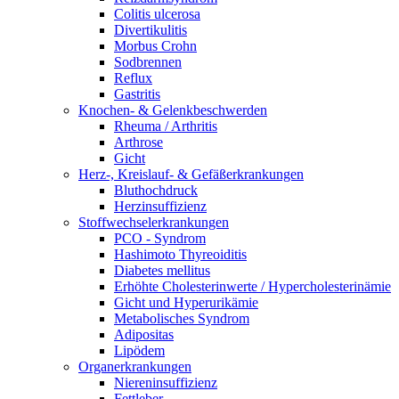
Colitis ulcerosa
Divertikulitis
Morbus Crohn
Sodbrennen
Reflux
Gastritis
Knochen- & Gelenkbeschwerden
Rheuma / Arthritis
Arthrose
Gicht
Herz-, Kreislauf- & Gefäßerkrankungen
Bluthochdruck
Herzinsuffizienz
Stoffwechselerkrankungen
PCO - Syndrom
Hashimoto Thyreoiditis
Diabetes mellitus
Erhöhte Cholesterinwerte / Hypercholesterinämie
Gicht und Hyperurikämie
Metabolisches Syndrom
Adipositas
Lipödem
Organerkrankungen
Niereninsuffizienz
Fettleber