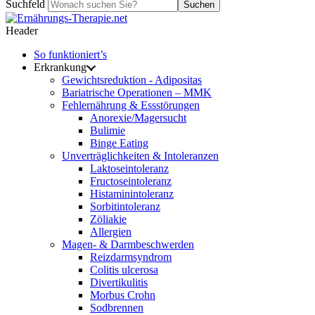
Suchfeld
Suchen
Header
So funktioniert’s
Erkrankung
Gewichtsreduktion - Adipositas
Bariatrische Operationen – MMK
Fehlernährung & Essstörungen
Anorexie/Magersucht
Bulimie
Binge Eating
Unverträglichkeiten & Intoleranzen
Laktoseintoleranz
Fructoseintoleranz
Histaminintoleranz
Sorbitintoleranz
Zöliakie
Allergien
Magen- & Darmbeschwerden
Reizdarmsyndrom
Colitis ulcerosa
Divertikulitis
Morbus Crohn
Sodbrennen