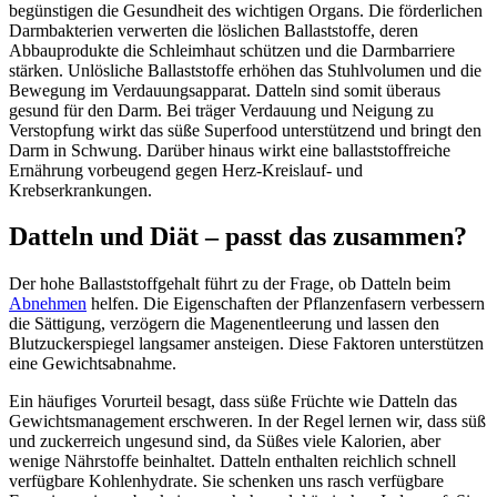
begünstigen die Gesundheit des wichtigen Organs. Die förderlichen
Darmbakterien verwerten die löslichen Ballaststoffe, deren
Abbauprodukte die Schleimhaut schützen und die Darmbarriere
stärken. Unlösliche Ballaststoffe erhöhen das Stuhlvolumen und die
Bewegung im Verdauungsapparat. Datteln sind somit überaus
gesund für den Darm. Bei träger Verdauung und Neigung zu
Verstopfung wirkt das süße Superfood unterstützend und bringt den
Darm in Schwung. Darüber hinaus wirkt eine ballaststoffreiche
Ernährung vorbeugend gegen Herz-Kreislauf- und
Krebserkrankungen.
Datteln und Diät – passt das zusammen?
Der hohe Ballaststoffgehalt führt zu der Frage, ob Datteln beim
Abnehmen
helfen. Die Eigenschaften der Pflanzenfasern verbessern
die Sättigung, verzögern die Magenentleerung und lassen den
Blutzuckerspiegel langsamer ansteigen. Diese Faktoren unterstützen
eine Gewichtsabnahme.
Ein häufiges Vorurteil besagt, dass süße Früchte wie Datteln das
Gewichtsmanagement erschweren. In der Regel lernen wir, dass süß
und zuckerreich ungesund sind, da Süßes viele Kalorien, aber
wenige Nährstoffe beinhaltet. Datteln enthalten reichlich schnell
verfügbare Kohlenhydrate. Sie schenken uns rasch verfügbare