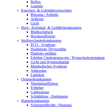
Reflux
Gastritis
Knochen- & Gelenkbeschwerden
Rheuma / Arthritis
Arthrose
Gicht
Herz-, Kreislauf- & Gefäßerkrankungen
Bluthochdruck
Herzinsuffizienz
Stoffwechselerkrankungen
PCO - Syndrom
Hashimoto Thyreoiditis
Diabetes mellitus
Erhöhte Cholesterinwerte / Hypercholesterinämie
Gicht und Hyperurikämie
Metabolisches Syndrom
Adipositas
Lipödem
Organerkrankungen
Niereninsuffizienz
Fettleber
Gallensteine
Schilddrüse - Hashimoto
Hauterkrankungen
Schuppenflechte / Psoriasis