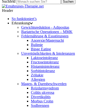
Suchfeld
Suchen
Header
So funktioniert’s
Erkrankung
Gewichtsreduktion - Adipositas
Bariatrische Operationen – MMK
Fehlernährung & Essstörungen
Anorexie/Magersucht
Bulimie
Binge Eating
Unverträglichkeiten & Intoleranzen
Laktoseintoleranz
Fructoseintoleranz
Histaminintoleranz
Sorbitintoleranz
Zöliakie
Allergien
Magen- & Darmbeschwerden
Reizdarmsyndrom
Colitis ulcerosa
Divertikulitis
Morbus Crohn
Sodbrennen