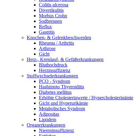
Colitis ulcerosa
Divertikulitis
Morbus Crohn
Sodbrennen
Reflux
Gastritis
Knochen- & Gelenkbeschwerden
Rheuma / Arthritis
Arthrose
Gicht
Herz-, Kreislauf- & Gefäßerkrankungen
Bluthochdruck
Herzinsuffizienz
Stoffwechselerkrankungen
PCO - Syndrom
Hashimoto Thyreoiditis
Diabetes mellitus
Erhöhte Cholesterinwerte / Hypercholesterinämie
Gicht und Hyperurikämie
Metabolisches Syndrom
Adipositas
Lipödem
Organerkrankungen
Niereninsuffizienz
Fettleber