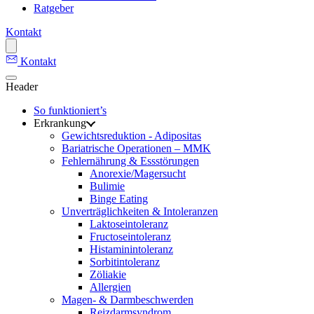
Ratgeber
Kontakt
Kontakt
Header
So funktioniert’s
Erkrankung
Gewichtsreduktion - Adipositas
Bariatrische Operationen – MMK
Fehlernährung & Essstörungen
Anorexie/Magersucht
Bulimie
Binge Eating
Unverträglichkeiten & Intoleranzen
Laktoseintoleranz
Fructoseintoleranz
Histaminintoleranz
Sorbitintoleranz
Zöliakie
Allergien
Magen- & Darmbeschwerden
Reizdarmsyndrom