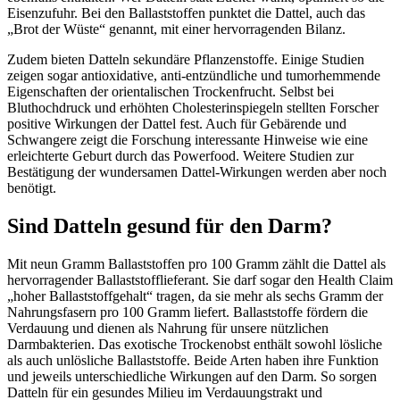
Eisenzufuhr. Bei den Ballaststoffen punktet die Dattel, auch das
„Brot der Wüste“ genannt, mit einer hervorragenden Bilanz.
Zudem bieten Datteln sekundäre Pflanzenstoffe. Einige Studien
zeigen sogar antioxidative, anti-entzündliche und tumorhemmende
Eigenschaften der orientalischen Trockenfrucht. Selbst bei
Bluthochdruck und erhöhten Cholesterinspiegeln stellten Forscher
positive Wirkungen der Dattel fest. Auch für Gebärende und
Schwangere zeigt die Forschung interessante Hinweise wie eine
erleichterte Geburt durch das Powerfood. Weitere Studien zur
Bestätigung der wundersamen Dattel-Wirkungen werden aber noch
benötigt.
Sind Datteln gesund für den Darm?
Mit neun Gramm Ballaststoffen pro 100 Gramm zählt die Dattel als
hervorragender Ballaststofflieferant. Sie darf sogar den Health Claim
„hoher Ballaststoffgehalt“ tragen, da sie mehr als sechs Gramm der
Nahrungsfasern pro 100 Gramm liefert. Ballaststoffe fördern die
Verdauung und dienen als Nahrung für unsere nützlichen
Darmbakterien. Das exotische Trockenobst enthält sowohl lösliche
als auch unlösliche Ballaststoffe. Beide Arten haben ihre Funktion
und jeweils unterschiedliche Wirkungen auf den Darm. So sorgen
Datteln für ein gesundes Milieu im Verdauungstrakt und