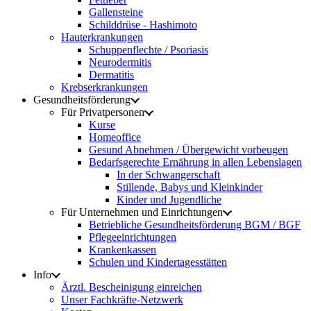
Gallensteine
Schilddrüse - Hashimoto
Hauterkrankungen
Schuppenflechte / Psoriasis
Neurodermitis
Dermatitis
Krebserkrankungen
Gesundheitsförderung
Für Privatpersonen
Kurse
Homeoffice
Gesund Abnehmen / Übergewicht vorbeugen
Bedarfsgerechte Ernährung in allen Lebenslagen
In der Schwangerschaft
Stillende, Babys und Kleinkinder
Kinder und Jugendliche
Für Unternehmen und Einrichtungen
Betriebliche Gesundheitsförderung BGM / BGF
Pflegeeinrichtungen
Krankenkassen
Schulen und Kindertagesstätten
Info
Ärztl. Bescheinigung einreichen
Unser Fachkräfte-Netzwerk