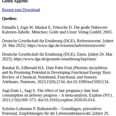
Guten Appetit!
Rezept zum Download
Quellen:
Elmadfa I, Aign W, Muskat E, Fritzsche D. Die große Nährwert-
Kalorien-Tabelle. München: Gräfe und Unzer Verlag GmbH; 2003.
Deutsche Gesellschaft für Ernährung (DGE). Referenzwerte. [zitiert
29. Mai 2025]. https://www.dge.de/wissenschaft/referenzwerte/
Deutsche Gesellschaft für Ernährung (DGE). Eisen. [zitiert 29. Mai
2025]. https://www.dge.de/gesunde-ernaehrung/faq/eisen/
Barakat H, Alfheeaid HA. Date Palm Fruit (Phoenix dactylifera)
and Its Promising Potential in Developing Functional Energy Bars:
Review of Chemical, Nutritional, Functional, and Sensory
Attributes. Nutrients. 2023;15(9):2134. doi:10.3390/nu15092134.
Sagi-Dain L, Sagi S. The effect of late pregnancy date fruit
consumption on delivery progress – A meta-analysis. Explore (NY).
2021;17(6):569–573. doi:10.1016/j.explore.2020.05.014.
Schulze-Lohmann P. Ballaststoffe – Grundlagen, präventives
Potenzial, Empfehlungen für die Lebensmittelauswahl. [zitiert 29.