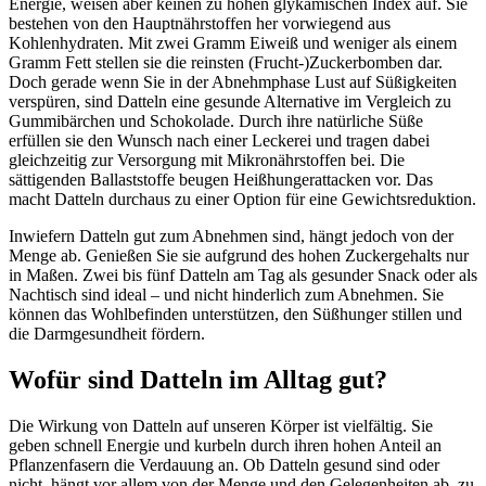
Energie, weisen aber keinen zu hohen glykämischen Index auf. Sie
bestehen von den Hauptnährstoffen her vorwiegend aus
Kohlenhydraten. Mit zwei Gramm Eiweiß und weniger als einem
Gramm Fett stellen sie die reinsten (Frucht-)Zuckerbomben dar.
Doch gerade wenn Sie in der Abnehmphase Lust auf Süßigkeiten
verspüren, sind Datteln eine gesunde Alternative im Vergleich zu
Gummibärchen und Schokolade. Durch ihre natürliche Süße
erfüllen sie den Wunsch nach einer Leckerei und tragen dabei
gleichzeitig zur Versorgung mit Mikronährstoffen bei. Die
sättigenden Ballaststoffe beugen Heißhungerattacken vor. Das
macht Datteln durchaus zu einer Option für eine Gewichtsreduktion.
Inwiefern Datteln gut zum Abnehmen sind, hängt jedoch von der
Menge ab. Genießen Sie sie aufgrund des hohen Zuckergehalts nur
in Maßen. Zwei bis fünf Datteln am Tag als gesunder Snack oder als
Nachtisch sind ideal – und nicht hinderlich zum Abnehmen. Sie
können das Wohlbefinden unterstützen, den Süßhunger stillen und
die Darmgesundheit fördern.
Wofür sind Datteln im Alltag gut?
Die Wirkung von Datteln auf unseren Körper ist vielfältig. Sie
geben schnell Energie und kurbeln durch ihren hohen Anteil an
Pflanzenfasern die Verdauung an. Ob Datteln gesund sind oder
nicht, hängt vor allem von der Menge und den Gelegenheiten ab, zu