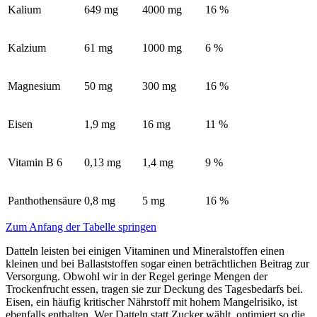
Kalium
649 mg
4000 mg
16 %
Kalzium
61 mg
1000 mg
6 %
Magnesium
50 mg
300 mg
16 %
Eisen
1,9 mg
16 mg
11 %
Vitamin B 6
0,13 mg
1,4 mg
9 %
Panthothensäure
0,8 mg
5 mg
16 %
Zum Anfang der Tabelle springen
Datteln leisten bei einigen Vitaminen und Mineralstoffen einen
kleinen und bei Ballaststoffen sogar einen beträchtlichen Beitrag zur
Versorgung. Obwohl wir in der Regel geringe Mengen der
Trockenfrucht essen, tragen sie zur Deckung des Tagesbedarfs bei.
Eisen, ein häufig kritischer Nährstoff mit hohem Mangelrisiko, ist
ebenfalls enthalten. Wer Datteln statt Zucker wählt, optimiert so die